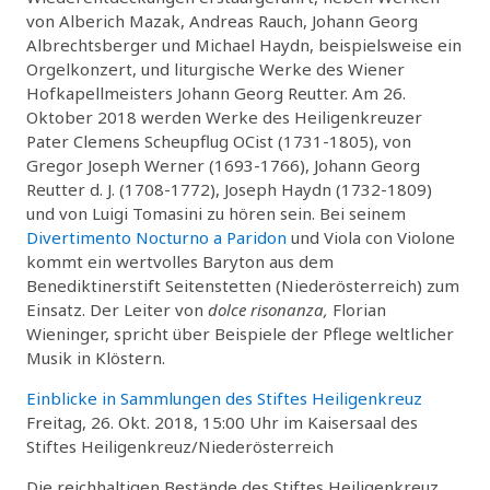
von Alberich Mazak, Andreas Rauch, Johann Georg
Albrechtsberger und Michael Haydn, beispielsweise ein
Orgelkonzert, und liturgische Werke des Wiener
Hofkapellmeisters Johann Georg Reutter. Am 26.
Oktober 2018 werden Werke des Heiligenkreuzer
Pater Clemens Scheupflug OCist (1731-1805), von
Gregor Joseph Werner (1693-1766), Johann Georg
Reutter d. J. (1708-1772), Joseph Haydn (1732-1809)
und von Luigi Tomasini zu hören sein. Bei seinem
Divertimento Nocturno a Paridon
und Viola con Violone
kommt ein wertvolles Baryton aus dem
Benediktinerstift Seitenstetten (Niederösterreich) zum
Einsatz. Der Leiter von
dolce risonanza,
Florian
Wieninger, spricht über Beispiele der Pflege weltlicher
Musik in Klöstern.
Einblicke in Sammlungen des Stiftes Heiligenkreuz
Freitag, 26. Okt. 2018, 15:00 Uhr im Kaisersaal des
Stiftes Heiligenkreuz/Niederösterreich
Die reichhaltigen Bestände des Stiftes Heiligenkreuz