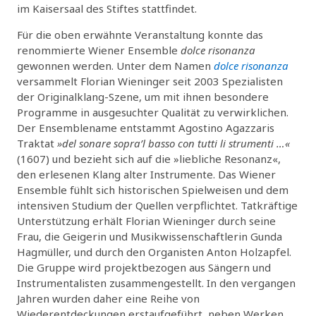
im Kaisersaal des Stiftes stattfindet.
Für die oben erwähnte Veranstaltung konnte das
renommierte Wiener Ensemble
dolce risonanza
gewonnen werden. Unter dem Namen
dolce risonanza
versammelt Florian Wieninger seit 2003 Spezialisten
der Originalklang-Szene, um mit ihnen besondere
Programme in ausgesuchter Qualität zu verwirklichen.
Der Ensemblename entstammt Agostino Agazzaris
Traktat
»del sonare sopra’l basso con tutti li strumenti …«
(1607) und bezieht sich auf die »liebliche Resonanz«,
den erlesenen Klang alter Instrumente. Das Wiener
Ensemble fühlt sich historischen Spielweisen und dem
intensiven Studium der Quellen verpflichtet. Tatkräftige
Unterstützung erhält Florian Wieninger durch seine
Frau, die Geigerin und Musikwissenschaftlerin Gunda
Hagmüller, und durch den Organisten Anton Holzapfel.
Die Gruppe wird projektbezogen aus Sängern und
Instrumentalisten zusammengestellt. In den vergangen
Jahren wurden daher eine Reihe von
Wiederentdeckungen erstaufgeführt, neben Werken