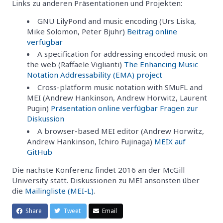
Links zu anderen Präsentationen und Projekten:
GNU LilyPond and music encoding (Urs Liska,
Mike Solomon, Peter Bjuhr)
Beitrag online
verfügbar
A specification for addressing encoded music on
the web (Raffaele Viglianti)
The Enhancing Music
Notation Addressability (EMA) project
Cross-platform music notation with SMuFL and
MEI (Andrew Hankinson, Andrew Horwitz, Laurent
Pugin)
Präsentation online verfügbar
Fragen zur
Diskussion
A browser-based MEI editor (Andrew Horwitz,
Andrew Hankinson, Ichiro Fujinaga)
MEIX auf
GitHub
Die nächste Konferenz findet 2016 an der McGill
University statt. Diskussionen zu MEI ansonsten über
die
Mailingliste (MEI-L)
.
Share
Tweet
Email