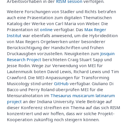
Arbeitsvorhaben in der
RISM session
verfolgen.
Weitere Forschungen von Stadler und Richts betrafen
auch eine Präsentation zum digitalen Thematischen
Katalog der Werke von Carl Maria von Weber. Die
Präsentation ist
online
verfügbar. Das
Max Reger
Institut
war ebenfalls anwesend, um die Hybridedition
von Max Regers Orgelwerken unter besonderer
Berücksichtigung der Handschriften und frühen
Druckausgben vorzustellen. Neuigkeiten zum
Josquin
Research Project
berichteten Craig Stuart Sapp und
Jesse Rodin. Wege zur Verwendung von MEI für
Lautenmusik boten David Lewis, Richard Lewis und Tim
Crawford. Die MEI-Anpassungen für Transforming
Musicology stind unter
GitHub
verfügbar. Giuliano Di
Bacco und Perry Roland überprüfen MEI für die
Mensuralnotation im
Thesaurus musicarum latinarum
project
an der Indiana University. Viele Beiträge auf
dieser Konferenz streiften ein Thema auf das sich RISM
konzentriert und wir hoffen, dass wir solche Projekt-
Kooperation zukünftig noch steigern können.