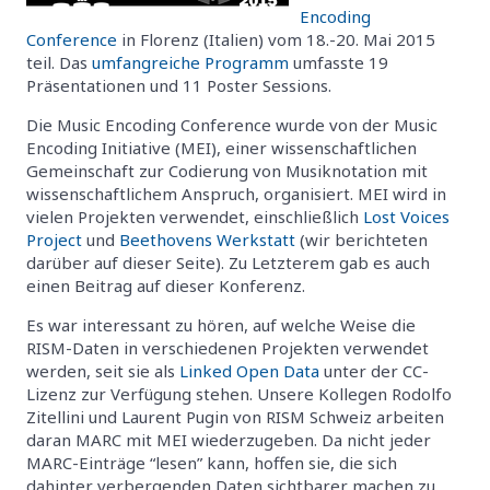
Encoding
Conference
in Florenz (Italien) vom 18.-20. Mai 2015
teil. Das
umfangreiche Programm
umfasste 19
Präsentationen und 11 Poster Sessions.
Die Music Encoding Conference wurde von der Music
Encoding Initiative (MEI), einer wissenschaftlichen
Gemeinschaft zur Codierung von Musiknotation mit
wissenschaftlichem Anspruch, organisiert. MEI wird in
vielen Projekten verwendet, einschließlich
Lost Voices
Project
und
Beethovens Werkstatt
(wir berichteten
darüber auf dieser Seite). Zu Letzterem gab es auch
einen Beitrag auf dieser Konferenz.
Es war interessant zu hören, auf welche Weise die
RISM-Daten in verschiedenen Projekten verwendet
werden, seit sie als
Linked Open Data
unter der CC-
Lizenz zur Verfügung stehen. Unsere Kollegen Rodolfo
Zitellini und Laurent Pugin von RISM Schweiz arbeiten
daran MARC mit MEI wiederzugeben. Da nicht jeder
MARC-Einträge “lesen” kann, hoffen sie, die sich
dahinter verbergenden Daten sichtbarer machen zu