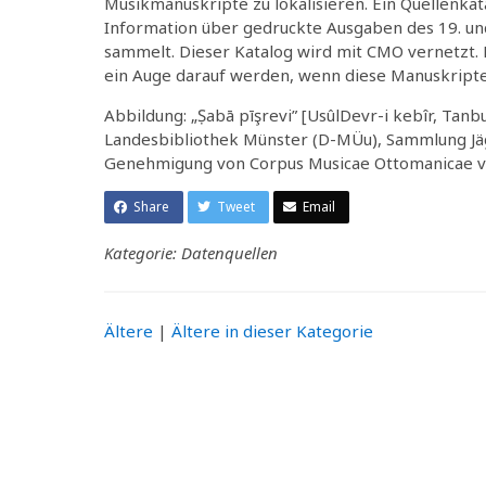
Musikmanuskripte zu lokalisieren. Ein Quellenkat
Information über gedruckte Ausgaben des 19. und 
sammelt. Dieser Katalog wird mit CMO vernetzt.
ein Auge darauf werden, wenn diese Manuskripte 
Abbildung: „Ṣabā pīşrevi” [UsûlDevr-i kebîr, Tanb
Landesbibliothek Münster (D-MÜu), Sammlung Jäger
Genehmigung von Corpus Musicae Ottomanicae ve
Share
Tweet
Email
Kategorie: Datenquellen
Ältere
|
Ältere in dieser Kategorie