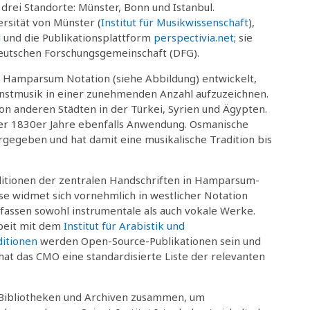
 drei Standorte: Münster, Bonn und Istanbul.
ersität von Münster (
Institut für Musikwissenschaft
),
l
und die Publikationsplattform
perspectivia.net
; sie
eutschen Forschungsgemeinschaft (DFG).
e Hamparsum Notation (siehe Abbildung) entwickelt,
nstmusik in einer zunehmenden Anzahl aufzuzeichnen.
von anderen Städten in der Türkei, Syrien und Ägypten.
der 1830er Jahre ebenfalls Anwendung. Osmanische
gegeben und hat damit eine musikalische Tradition bis
Editionen der zentralen Handschriften in Hamparsum-
se widmet sich vornehmlich in westlicher Notation
assen sowohl instrumentale als auch vokale Werke.
rbeit mit dem
Institut für Arabistik und
ditionen
werden Open-Source-Publikationen sein und
at das CMO eine standardisierte Liste der relevanten
 Bibliotheken und Archiven zusammen, um