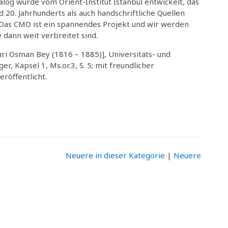
alog wurde vom Orient-Institut Istanbul entwickelt, das
20. Jahrhunderts als auch handschriftliche Quellen
 Das CMO ist ein spannendes Projekt und wir werden
dann weit verbreitet sind.
uri Osman Bey (1816 – 1885)], Universitäts- und
, Kapsel 1, Ms.or.3, S. 5; mit freundlicher
röffentlicht.
Neuere in dieser Kategorie
|
Neuere