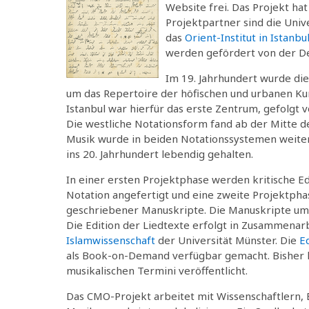
Website frei. Das Projekt hat
Projektpartner sind die Univ
das
Orient-Institut in Istanbu
werden gefördert von der D
Im 19. Jahrhundert wurde di
um das Repertoire der höfischen und urbanen Ku
Istanbul war hierfür das erste Zentrum, gefolgt 
Die westliche Notationsform fand ab der Mitte 
Musik wurde in beiden Notationssystemen weiter
ins 20. Jahrhundert lebendig gehalten.
In einer ersten Projektphase werden kritische 
Notation angefertigt und eine zweite Projektpha
geschriebener Manuskripte. Die Manuskripte umf
Die Edition der Liedtexte erfolgt in Zusammena
Islamwissenschaft
der Universität Münster. Die
E
als Book-on-Demand verfügbar gemacht. Bisher h
musikalischen Termini veröffentlicht.
Das CMO-Projekt arbeitet mit Wissenschaftlern,