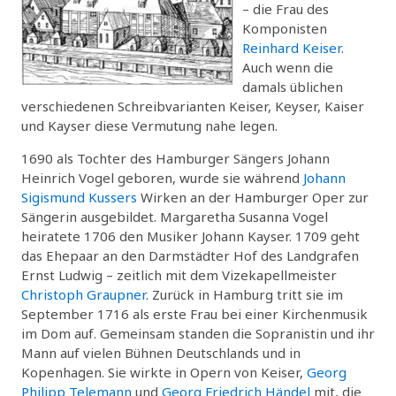
– die Frau des
Komponisten
Reinhard Keiser
.
Auch wenn die
damals üblichen
verschiedenen Schreibvarianten Keiser, Keyser, Kaiser
und Kayser diese Vermutung nahe legen.
1690 als Tochter des Hamburger Sängers Johann
Heinrich Vogel geboren, wurde sie während
Johann
Sigismund Kussers
Wirken an der Hamburger Oper zur
Sängerin ausgebildet. Margaretha Susanna Vogel
heiratete 1706 den Musiker Johann Kayser. 1709 geht
das Ehepaar an den Darmstädter Hof des Landgrafen
Ernst Ludwig – zeitlich mit dem Vizekapellmeister
Christoph Graupner
. Zurück in Hamburg tritt sie im
September 1716 als erste Frau bei einer Kirchenmusik
im Dom auf. Gemeinsam standen die Sopranistin und ihr
Mann auf vielen Bühnen Deutschlands und in
Kopenhagen. Sie wirkte in Opern von Keiser,
Georg
Philipp Telemann
und
Georg Friedrich Händel
mit, die