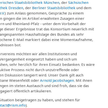
rischen Staatsbibliothek München
, der
Sächsischen
iothek Dresden
, der
Berliner Staatsbibliothek
und dem
.V.
) zum Anlass genommen, Gespräche zu einem
en gingen die im Artikel erwähnten Zusagen einer
ern und Rheinland-Pfalz - unter dem Vorbehalt der
ge dieser Ergebnisse trat das Konsortium neuerlich mit
r angespannten Haushaltslage des Bundes als sehr
sprochene E-Mail markiert dabei eine Momentaufnahme,
dnissen bot.
rvereins möchten wir allen Institutionen und
r Vergangenheit eingesetzt haben und sich um
hen, sehr herzlich für ihren Einsatz bedanken. Es wäre
ruktive Prozess nicht durch unzutreffende oder
en Diskussion tangiert wird. Unser Dank gilt auch
stiane Wiesenfeldt oder
Arnold Jacobshagen
. Mit ihnen
gen im steten Austausch und sind froh, dass sie das
giert öffentlich artikulieren.
 Situation beigetragen zu haben, und stehen für
tact@rism.info
).