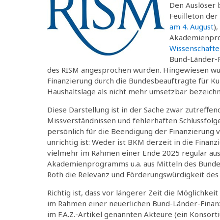
Den Auslöser b
Feuilleton der
am 4. August
)
Akademienpr
Wissenschaft
Bund-Länder-F
des RISM angesprochen wurden. Hingewiesen wurde
Finanzierung durch die Bundesbeauftragte für Ku
Haushaltslage als nicht mehr umsetzbar bezeichn
Diese Darstellung ist in der Sache zwar zutreffe
Missverständnissen und fehlerhaften Schlussfolg
persönlich für die Beendigung der Finanzierung 
unrichtig ist: Weder ist BKM derzeit in die Finanz
vielmehr im Rahmen einer Ende 2025 regulär aus
Akademienprogramms u.a. aus Mitteln des Bundes
Roth die Relevanz und Förderungswürdigkeit des R
Richtig ist, dass vor längerer Zeit die Möglichk
im Rahmen einer neuerlichen Bund-Länder-Finanz
im F.A.Z.-Artikel genannten Akteure (ein Konsort