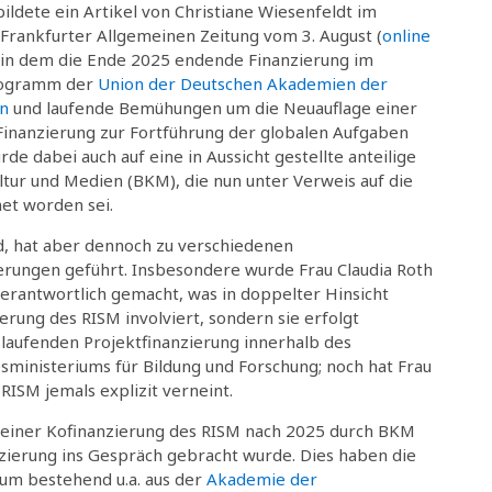
ildete ein Artikel von Christiane Wiesenfeldt im
 Frankfurter Allgemeinen Zeitung vom 3. August (
online
, in dem die Ende 2025 endende Finanzierung im
ogramm der
Union der Deutschen Akademien der
en
und laufende Bemühungen um die Neuauflage einer
inanzierung zur Fortführung der globalen Aufgaben
 dabei auch auf eine in Aussicht gestellte anteilige
ltur und Medien (BKM), die nun unter Verweis auf die
et worden sei.
nd, hat aber dennoch zu verschiedenen
erungen geführt. Insbesondere wurde Frau Claudia Roth
verantwortlich gemacht, was in doppelter Hinsicht
ierung des RISM involviert, sondern sie erfolgt
laufenden Projektfinanzierung innerhalb des
ministeriums für Bildung und Forschung; noch hat Frau
ISM jemals explizit verneint.
eit einer Kofinanzierung des RISM nach 2025 durch BKM
ierung ins Gespräch gebracht wurde. Dies haben die
ium bestehend u.a. aus der
Akademie der