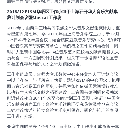
廣等面向進行深入探討，讓與會者均獲益良多。
2018/12 RISM华语区工作小组于上海召开华人音乐文献集
藏计划会议暨Muscat工作坊
2012年，由两岸三地共同发起之华人音乐文献集藏计划，至
今已迈向第七年。今(2018)年由上海音乐学院主办，于12月
2-5日举行之年度会议，结合该院亚欧音乐研究中心、贺绿汀
中国音乐高等研究院等单位，除例行之工作回顾与检讨，同
时扩大邀请中国各地共14位音乐艺术院校与文献典藏相关人
员与会，一方面展现计划成果，也为下一步培养华语地区音
乐档案保存与维护人才之计划预做准备。
工作小组成员，台师大音乐数位中心主任黄均人于计划会议
中以「存在」与「所在」为题，透过RISM的中心理念，梳理
西方音乐档案工作的历史，并思考如何依循国际间惯行标准
以执行华人音乐文献之档案建设；上音图书馆副研究员韩斌
则透过该校自2011年来至今的计划工作回顾，例证了中国音
乐文献的保存工作；台湾音乐馆助理研究员黄馨莹也在会议
上针对该馆近年推动台湾音乐史料保存、研究与推广的各项
工作进行介绍。
会议中同时发表了今年10月甫出版，由工作小组成员曾子嘉