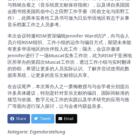
与韩斌合着之《音乐纸质文献保存指南》，以及译自美国国
会图书馆美国民俗中心之田野工作手册《民俗文化与田野工
作》，此两本实务性工具书可做为日后华语地区有志于从事
音乐档案工作之人员参考。
本次会议特邀RISM资深编辑Jennifer Ward访沪，向与会人
员介绍RISM组织、工作小组的运作与编目方式，期望未来能
有更多华语地区的伙伴投入此工作；隔天，会议亦邀请
Jennifer进行了一场Muscat实务工作坊，此为RISM于亚洲地
区所举办的第四次Muscat工作坊，透过工作小组与实时翻译
的协助，希望让更多的人员实际认识、了解并尝试使用此数
据库系统，让更多的音乐文献得以共享。
在会议尾声，本次筹办人之一萧梅教授与与会学者分别提出
许多具体建议，特别是针对音乐文献的编目、国际间标准的
规范与依循、数字元化工作的实践以及学术研究的应用与推
广等面向进行深入探讨，让与会者均获益良多。
Share
Tweet
Email
Kategorie: Eigendarstellung