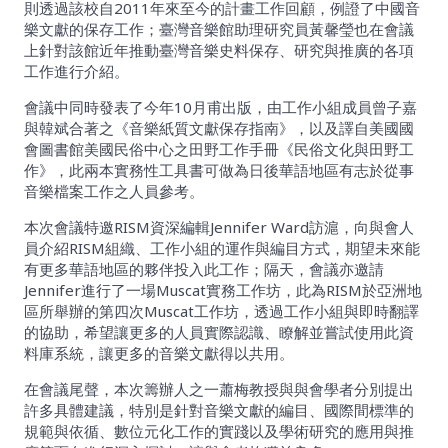
則透過該校自2011年來至今的計畫工作回顧，例證了中國音
樂文獻的保存工作；臺灣音樂館助理研究員黃馨瑩也在會議
上針對該館近年推動臺灣音樂史料保存、研究與推廣的各項
工作進行介紹。
會議中同時發表了今年10月甫出版，由工作小組成員曾子嘉
與韓斌合著之《音樂紙質文獻保存指南》，以及譯自美國國
會圖書館美國民俗中心之田野工作手冊《民俗文化與田野工
作》，此兩本實務性工具書可做為日後華語地區有志於從事
音樂檔案工作之人員參考。
本次會議特邀RISM資深編輯Jennifer Ward訪滬，向與會人
員介紹RISM組織、工作小組的運作與編目方式，期望未來能
有更多華語地區的夥伴投入此工作；隔天，會議亦邀請
Jennifer進行了一場Muscat實務工作坊，此為RISM於亞洲地
區所舉辦的第四次Muscat工作坊，透過工作小組與即時翻譯
的協助，希望讓更多的人員實際認識、瞭解並嘗試使用此資
料庫系統，讓更多的音樂文獻得以共用。
在會議尾聲，本次籌辦人之一蕭梅教授與與會學者分別提出
許多具體建議，特別是針對音樂文獻的編目、國際間標準的
規範與依循、數位元化工作的實踐以及學術研究的應用與推