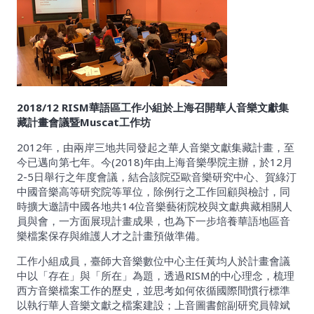
2018/12 RISM華語區工作小組於上海召開華人音樂文獻集
藏計畫會議暨Muscat工作坊
2012年，由兩岸三地共同發起之華人音樂文獻集藏計畫，至
今已邁向第七年。今(2018)年由上海音樂學院主辦，於12月
2-5日舉行之年度會議，結合該院亞歐音樂研究中心、賀綠汀
中國音樂高等研究院等單位，除例行之工作回顧與檢討，同
時擴大邀請中國各地共14位音樂藝術院校與文獻典藏相關人
員與會，一方面展現計畫成果，也為下一步培養華語地區音
樂檔案保存與維護人才之計畫預做準備。
工作小組成員，臺師大音樂數位中心主任黃均人於計畫會議
中以「存在」與「所在」為題，透過RISM的中心理念，梳理
西方音樂檔案工作的歷史，並思考如何依循國際間慣行標準
以執行華人音樂文獻之檔案建設；上音圖書館副研究員韓斌