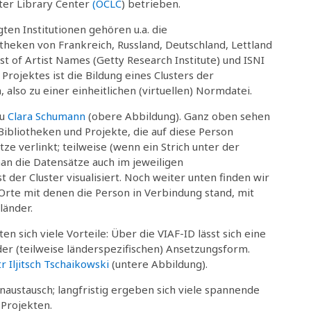
er Library Center
(OCLC
) betrieben.
gten Institutionen gehören u.a. die
theken von Frankreich, Russland, Deutschland, Lettland
st of Artist Names (Getty Research Institute) und ISNI
 Projektes ist die Bildung eines Clusters der
also zu einer einheitlichen (virtuellen) Normdatei.
zu
Clara Schumann
(obere Abbildung). Ganz oben sehen
bliotheken und Projekte, die auf diese Person
ze verlinkt; teilweise (wenn ein Strich unter der
an die Datensätze auch im jeweiligen
t der Cluster visualisiert. Noch weiter unten finden wir
te mit denen die Person in Verbindung stand, mit
länder.
en sich viele Vorteile: Über die VIAF-ID lässt sich eine
der (teilweise länderspezifischen) Ansetzungsform.
tr Iljitsch Tschaikowski
(untere Abbildung).
naustausch; langfristig ergeben sich viele spannende
Projekten.