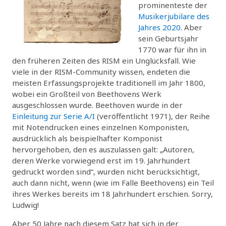
prominenteste der
Musikerjubilare des
Jahres 2020
. Aber
sein Geburtsjahr
1770 war für ihn in
den früheren Zeiten des RISM ein Unglücksfall. Wie
viele in der RISM-Community wissen, endeten die
meisten Erfassungsprojekte traditionell im Jahr 1800,
wobei ein Großteil von Beethovens Werk
ausgeschlossen wurde. Beethoven wurde in der
Einleitung zur Serie A/I
(veröffentlicht 1971), der Reihe
mit Notendrucken eines einzelnen Komponisten,
ausdrücklich als beispielhafter Komponist
hervorgehoben, den es auszulassen galt: „Autoren,
deren Werke vorwiegend erst im 19. Jahrhundert
gedruckt worden sind“, wurden nicht berücksichtigt,
auch dann nicht, wenn (wie im Falle Beethovens) ein Teil
ihres Werkes bereits im 18 Jahrhundert erschien. Sorry,
Ludwig!
Aber 50 Jahre nach diesem Satz hat sich in der