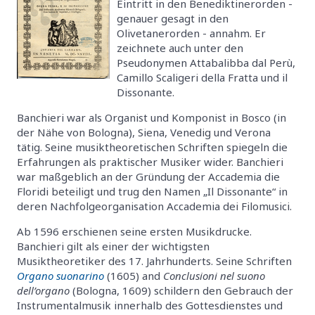
Eintritt in den Benediktinerorden -
genauer gesagt in den
Olivetanerorden - annahm. Er
zeichnete auch unter den
Pseudonymen Attabalibba dal Perù,
Camillo Scaligeri della Fratta und il
Dissonante.
Banchieri war als Organist und Komponist in Bosco (in
der Nähe von Bologna), Siena, Venedig und Verona
tätig. Seine musiktheoretischen Schriften spiegeln die
Erfahrungen als praktischer Musiker wider. Banchieri
war maßgeblich an der Gründung der Accademia die
Floridi beteiligt und trug den Namen „Il Dissonante“ in
deren Nachfolgeorganisation Accademia dei Filomusici.
Ab 1596 erschienen seine ersten Musikdrucke.
Banchieri gilt als einer der wichtigsten
Musiktheoretiker des 17. Jahrhunderts. Seine Schriften
Organo suonarino
(1605) and
Conclusioni nel suono
dell’organo
(Bologna, 1609) schildern den Gebrauch der
Instrumentalmusik innerhalb des Gottesdienstes und