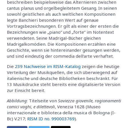
beschreiben beispielsweise das Alternieren zwischen
cantus planus und orgelbegleitetem Gesang. In seinen
sowohl geistlichen als auch weltlichen Kompositionen
legte Banchieri besonderen Wert auf genaue
Vortragsbezeichnungen. Er gilt als einer der ersten die
Bezeichnungen wie „piano“ und „forte“ im Notentext
verwendeten. Seine Madrigal-Bücher gleichen
Madrigalkomödien. Die Kompositionen erzählen eine
Geschichte, wenn sie hintereinander gesungen werden,
und sind eindeutig der commedia dell‘arte verhaftet.
Die
239 Nachweise im RISM-Katalog
zeigen die heutige
Verteilung der Musikquellen, die sich überwiegend auf
italienische und deutsche Bibliotheken beschränkt. Für
13 Musikdrucke steht bereits eine digitalisierte Version
zur Einsicht bereit.
Abbildung
: Titelseite von
Saviezza giovenile, ragionamenti
comici vaghi, e dilettevoli
, Venezia 1628 (Museo
internazionale e biblioteca della musica di Bologna (I-
Bc) V.217;
RISM ID no. 990003769
).