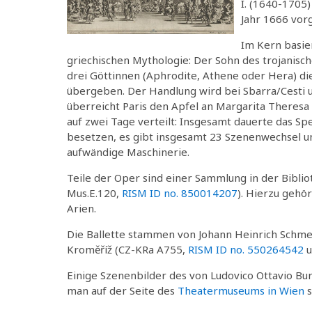
I. (1640-1705
Jahr 1666 vor
Im Kern basier
griechischen Mythologie: Der Sohn des trojanische
drei Göttinnen (Aphrodite, Athene oder Hera) di
übergeben. Der Handlung wird bei Sbarra/Cesti u
überreicht Paris den Apfel an Margarita Theresa
auf zwei Tage verteilt: Insgesamt dauerte das Sp
besetzen, es gibt insgesamt 23 Szenenwechsel u
aufwändige Maschinerie.
Teile der Oper sind einer Sammlung in der Bibli
Mus.E.120,
RISM ID no. 850014207
). Hierzu gehö
Arien.
Die Ballette stammen von Johann Heinrich Schmel
Kroměříž (CZ-KRa A755,
RISM ID no. 550264542
u
Einige Szenenbilder des von Ludovico Ottavio B
man auf der Seite des
Theatermuseums in Wien
s