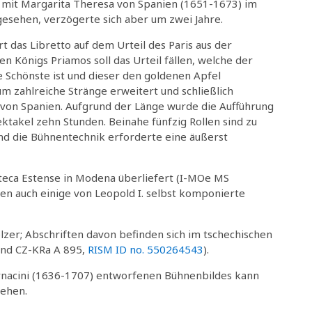
) mit Margarita Theresa von Spanien (1651-1673) im
gesehen, verzögerte sich aber um zwei Jahre.
t das Libretto auf dem Urteil des Paris aus der
n Königs Priamos soll das Urteil fällen, welche der
e Schönste ist und dieser den goldenen Apfel
m zahlreiche Stränge erweitert und schließlich
 von Spanien. Aufgrund der Länge wurde die Aufführung
ektakel zehn Stunden. Beinahe fünfzig Rollen sind zu
nd die Bühnentechnik erforderte eine äußerst
oteca Estense in Modena überliefert (I-MOe MS
ren auch einige von Leopold I. selbst komponierte
zer; Abschriften davon befinden sich im tschechischen
nd CZ-KRa A 895,
RISM ID no. 550264543
).
urnacini (1636-1707) entworfenen Bühnenbildes kann
ehen.