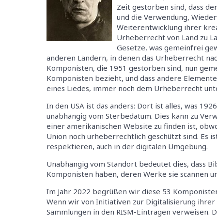
Zeit gestorben sind, dass de
und die Verwendung, Wieder
Weiterentwicklung ihrer krea
Urheberrecht von Land zu Lan
Gesetze, was gemeinfrei gew
anderen Ländern, in denen das Urheberrecht nach
Komponisten, die 1951 gestorben sind, nun gemein
Komponisten bezieht, und dass andere Elemente 
eines Liedes, immer noch dem Urheberrecht unt
In den USA ist das anders: Dort ist alles, was 192
unabhängig vom Sterbedatum. Dies kann zu Verwirr
einer amerikanischen Website zu finden ist, ob
Union noch urheberrechtlich geschützt sind. Es i
respektieren, auch in der digitalen Umgebung.
Unabhängig vom Standort bedeutet dies, dass Bi
Komponisten haben, deren Werke sie scannen un
Im Jahr 2022 begrüßen wir diese 53 Komponisten 
Wenn wir von Initiativen zur Digitalisierung ihre
Sammlungen in den RISM-Einträgen verweisen. D