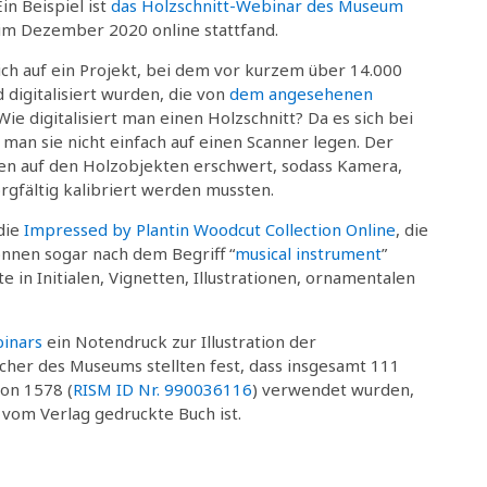
n Beispiel ist
das Holzschnitt-Webinar des Museum
s im Dezember 2020 online stattfand.
ch auf ein Projekt, bei dem vor kurzem über 14.000
d digitalisiert wurden, die von
dem angesehenen
e digitalisiert man einen Holzschnitt? Da es sich bei
man sie nicht einfach auf einen Scanner legen. Der
tten auf den Holzobjekten erschwert, sodass Kamera,
rgfältig kalibriert werden mussten.
die
Impressed by Plantin Woodcut Collection Online
, die
nnen sogar nach dem Begriff “
musical instrument
”
e in Initialen, Vignetten, Illustrationen, ornamentalen
inars
ein Notendruck zur Illustration der
her des Museums stellten fest, dass insgesamt 111
on 1578 (
RISM ID Nr. 990036116
) verwendet wurden,
 vom Verlag gedruckte Buch ist.