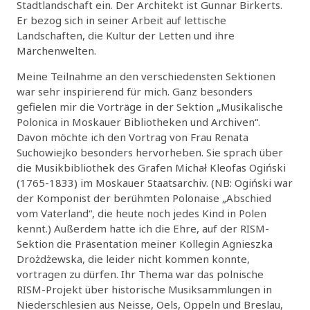
Stadtlandschaft ein. Der Architekt ist Gunnar Birkerts.
Er bezog sich in seiner Arbeit auf lettische
Landschaften, die Kultur der Letten und ihre
Märchenwelten.
Meine Teilnahme an den verschiedensten Sektionen
war sehr inspirierend für mich. Ganz besonders
gefielen mir die Vorträge in der Sektion „Musikalische
Polonica in Moskauer Bibliotheken und Archiven“.
Davon möchte ich den Vortrag von Frau Renata
Suchowiejko besonders hervorheben. Sie sprach über
die Musikbibliothek des Grafen Michał Kleofas Ogiński
(1765-1833) im Moskauer Staatsarchiv. (NB: Ogiński war
der Komponist der berühmten Polonaise „Abschied
vom Vaterland“, die heute noch jedes Kind in Polen
kennt.) Außerdem hatte ich die Ehre, auf der RISM-
Sektion die Präsentation meiner Kollegin Agnieszka
Drożdżewska, die leider nicht kommen konnte,
vortragen zu dürfen. Ihr Thema war das polnische
RISM-Projekt über historische Musiksammlungen in
Niederschlesien aus Neisse, Oels, Oppeln und Breslau,