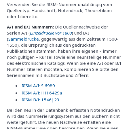
Verwenden Sie die RISM-Nummer unabhängig vom
Quellentyp: Handschrift, Notendruck, Theoretikum
oder Liberetto.
A/I und B/I Nummern:
Die Quellennachweise der
Serien A/I (
Einzeldrucke vor 1800
) und B/I
(
Sammeldrucke
, gegenwärtig aus dem Zeitraum 1500-
1550), die ursprünglich aus den gedruckten
Publikationen stammen, haben ihre eigenen – immer
noch gültigen – Kürzel sowie eine neunstellige Nummer
des elektronischen Katalogs. Wenn Sie eine A/I oder B/I
Nummer zitieren möchten, kombinieren Sie bitte den
Seriennamen mit Buchstabe und Ziffern:
RISM A/I: S 6989
RISM A/I: HH 6429a
RISM B/I: 1546|23
Bei den neu in der Datenbank erfassten Notendrucken
wird das Nummerierungssystem aus den Büchern nicht
weitergeführt. Die neuen Nachweise erhalten eine
RISM-Nummer wie oben beschreiben. Wenn Sie einen