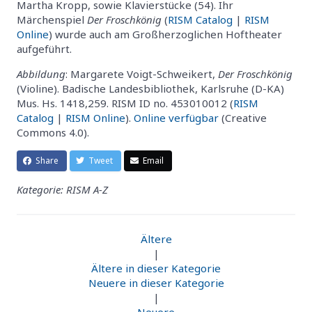
Martha Kropp, sowie Klavierstücke (54). Ihr
Märchenspiel
Der Froschkönig
(
RISM Catalog
|
RISM
Online
) wurde auch am Großherzoglichen Hoftheater
aufgeführt.
Abbildung
: Margarete Voigt-Schweikert,
Der Froschkönig
(Violine). Badische Landesbibliothek, Karlsruhe (D-KA)
Mus. Hs. 1418,259. RISM ID no. 453010012 (
RISM
Catalog
|
RISM Online
).
Online verfügbar
(Creative
Commons 4.0).
Share
Tweet
Email
Kategorie: RISM A-Z
Ältere
|
Ältere in dieser Kategorie
Neuere in dieser Kategorie
|
Neuere