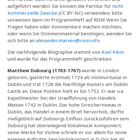
aufgeführt werden. Sie können die Partitur für
nicht
kommerzielle Zwecke
(CC BY-NC) verwenden; bitte
verweisen dann im Programmheft auf RISM Wenn Sie
Fragen haben oder Kommentare machen möchten,
oder wenn Sie Stimmenmaterial benötigen, wenden Sie
sich bitte an
alexander.marxen@rism.info
.
Die nachfolgende Biographie stammt von
Axel Klein
und wurde für das Programmheft geschrieben:
Matthew Dubourg (1703-1767)
wurde in London
geboren, gastierte erstmals 1724 als Violinvirtuose in
Dublin und trat 1728 die Nachfolge Kussers am Dublin
Castle an. Diese Position hielt er bis 1752. Er war u.a.
Kapellmeister bei der Uraufführung von Händels
Messias
1742 in Dublin. Das hohe Streicherniveau in
Dublin, das Händel in einem Brief hervorhob, dürfte
maßgeblich auf Dubourgs Einfluss zurückzuführen sein.
Dubourg hat überwiegend Vokalmusik komponiert;
seine Werke für Violine schrieb er vor allem für seine
eigenen Auftritte. Sein Violinkonzert in D-Dur hat als