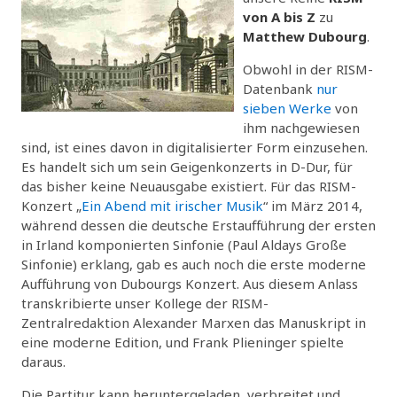
von A bis Z
zu
Matthew Dubourg
.
Obwohl in der RISM-
Datenbank
nur
sieben Werke
von
ihm nachgewiesen
sind, ist eines davon in digitalisierter Form einzusehen.
Es handelt sich um sein Geigenkonzerts in D-Dur, für
das bisher keine Neuausgabe existiert. Für das RISM-
Konzert „
Ein Abend mit irischer Musik
“ im März 2014,
während dessen die deutsche Erstaufführung der ersten
in Irland komponierten Sinfonie (Paul Aldays Große
Sinfonie) erklang, gab es auch noch die erste moderne
Aufführung von Dubourgs Konzert. Aus diesem Anlass
transkribierte unser Kollege der RISM-
Zentralredaktion Alexander Marxen das Manuskript in
eine moderne Edition, und Frank Plieninger spielte
daraus.
Die Partitur kann heruntergeladen, verbreitet und