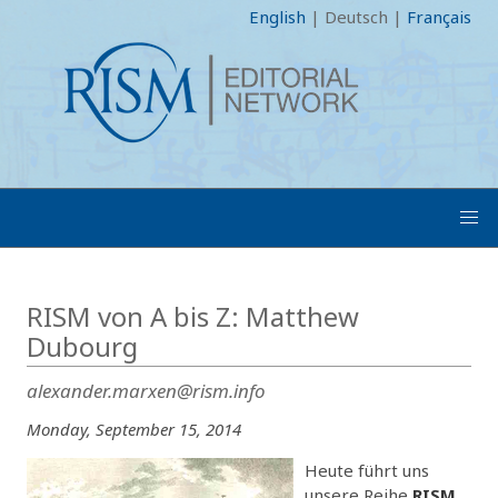
English
|
Deutsch
|
Français
RISM von A bis Z: Matthew
Dubourg
alexander.marxen@rism.info
Monday, September 15, 2014
Heute führt uns
unsere Reihe
RISM