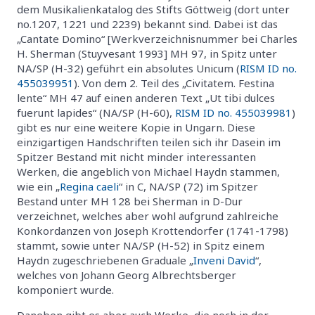
dem Musikalienkatalog des Stifts Göttweig (dort unter
no.1207, 1221 und 2239) bekannt sind. Dabei ist das
„Cantate Domino“ [Werkverzeichnisnummer bei Charles
H. Sherman (Stuyvesant 1993] MH 97, in Spitz unter
NA/SP (H-32) geführt ein absolutes Unicum (
RISM ID no.
455039951
). Von dem 2. Teil des „Civitatem. Festina
lente“ MH 47 auf einen anderen Text „Ut tibi dulces
fuerunt lapides“ (NA/SP (H-60),
RISM ID no. 455039981
)
gibt es nur eine weitere Kopie in Ungarn. Diese
einzigartigen Handschriften teilen sich ihr Dasein im
Spitzer Bestand mit nicht minder interessanten
Werken, die angeblich von Michael Haydn stammen,
wie ein „
Regina caeli
“ in C, NA/SP (72) im Spitzer
Bestand unter MH 128 bei Sherman in D-Dur
verzeichnet, welches aber wohl aufgrund zahlreiche
Konkordanzen von Joseph Krottendorfer (1741-1798)
stammt, sowie unter NA/SP (H-52) in Spitz einem
Haydn zugeschriebenen Graduale „
Inveni David
“,
welches von Johann Georg Albrechtsberger
komponiert wurde.
Daneben gibt es aber auch Werke, die noch in der