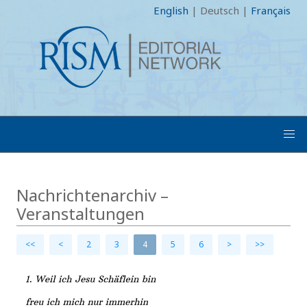
English
|
Deutsch
|
Français
Nachrichtenarchiv –
Veranstaltungen
<<
<
2
3
4
5
6
>
>>