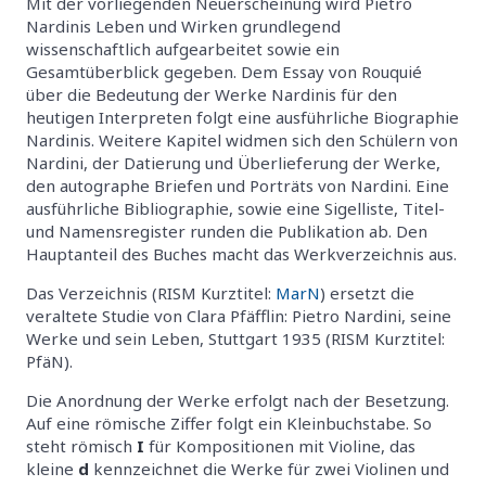
Mit der vorliegenden Neuerscheinung wird Pietro
Nardinis Leben und Wirken grundlegend
wissenschaftlich aufgearbeitet sowie ein
Gesamtüberblick gegeben. Dem Essay von Rouquié
über die Bedeutung der Werke Nardinis für den
heutigen Interpreten folgt eine ausführliche Biographie
Nardinis. Weitere Kapitel widmen sich den Schülern von
Nardini, der Datierung und Überlieferung der Werke,
den autographe Briefen und Porträts von Nardini. Eine
ausführliche Bibliographie, sowie eine Sigelliste, Titel-
und Namensregister runden die Publikation ab. Den
Hauptanteil des Buches macht das Werkverzeichnis aus.
Das Verzeichnis (RISM Kurztitel:
MarN
) ersetzt die
veraltete Studie von Clara Pfäfflin: Pietro Nardini, seine
Werke und sein Leben, Stuttgart 1935 (RISM Kurztitel:
PfäN).
Die Anordnung der Werke erfolgt nach der Besetzung.
Auf eine römische Ziffer folgt ein Kleinbuchstabe. So
steht römisch
I
für Kompositionen mit Violine, das
kleine
d
kennzeichnet die Werke für zwei Violinen und