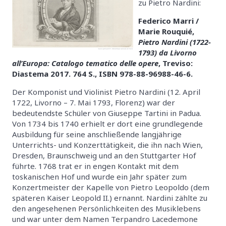
zu Pietro Nardini:
Federico Marri /
Marie Rouquié,
Pietro Nardini (1722-
1793) da Livorno
all’Europa: Catalogo tematico delle opere
, Treviso:
Diastema 2017. 764 S., ISBN 978-88-96988-46-6.
Der Komponist und Violinist Pietro Nardini (12. April
1722, Livorno – 7. Mai 1793, Florenz) war der
bedeutendste Schüler von Giuseppe Tartini in Padua.
Von 1734 bis 1740 erhielt er dort eine grundlegende
Ausbildung für seine anschließende langjährige
Unterrichts- und Konzerttätigkeit, die ihn nach Wien,
Dresden, Braunschweig und an den Stuttgarter Hof
führte. 1768 trat er in engen Kontakt mit dem
toskanischen Hof und wurde ein Jahr später zum
Konzertmeister der Kapelle von Pietro Leopoldo (dem
späteren Kaiser Leopold II.) ernannt. Nardini zählte zu
den angesehenen Persönlichkeiten des Musiklebens
und war unter dem Namen Terpandro Lacedemone