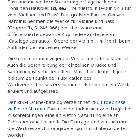
Bass und die weitere Sortierung erfolgt nach den
Tonarten (Beispiel:
Id, Re3
= Minuetto in D-Dur Nr. 3 für
zwei Violinen und Bass). Den größten Part im Oeuvre
Nardinis nehmen die Werke für Violine und Bass
(Gruppe Ib, S. 246-366) ein. Hier wäre eine
differenzierte gewählte Kopfzeile - anstelle von
„Catalogo tematico – Opere per violino“ - hilfreich beim
Auffinden der einzelnen Werke.
Die Informationen zu jedem Werk sind sehr ausführlich.
Auch die Beschreibung der einzelnen Drucke und
Sammlung ist sehr detailliert. Marri hat akribisch jede -
bis zum Zeitpunkt der Publikation des
Werkverzeichnisses erschienene - Edition für ein Werk
eruiert und aufgelistet.
Der RISM Online-Katalog verzeichnet
280 Ergebnisse
zu Pietro Nardini
. Darunter befinden sich zwei fragliche
Zuschreibungen: eine an Pietro Nazari und eine an
Pietro Antonio Locatelli. Die Einträge sind kürzlich um
die Werkverzeichnisangabe ergänzt und überarbeitet
worden.