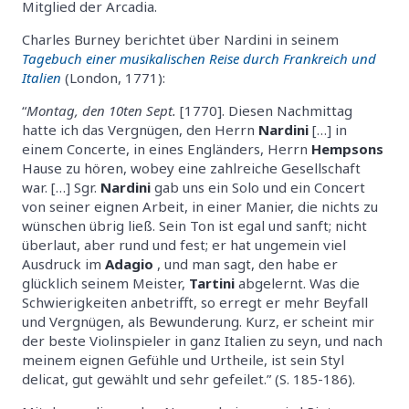
Mitglied der Arcadia.
Charles Burney berichtet über Nardini in seinem
Tagebuch einer musikalischen Reise durch Frankreich und
Italien
(London, 1771):
“
Montag, den 10ten Sept.
[1770]. Diesen Nachmittag
hatte ich das Vergnügen, den Herrn
Nardini
[…] in
einem Concerte, in eines Engländers, Herrn
Hempsons
Hause zu hören, wobey eine zahlreiche Gesellschaft
war. […] Sgr.
Nardini
gab uns ein Solo und ein Concert
von seiner eignen Arbeit, in einer Manier, die nichts zu
wünschen übrig ließ. Sein Ton ist egal und sanft; nicht
überlaut, aber rund und fest; er hat ungemein viel
Ausdruck im
Adagio
, und man sagt, den habe er
glücklich seinem Meister,
Tartini
abgelernt. Was die
Schwierigkeiten anbetrifft, so erregt er mehr Beyfall
und Vergnügen, als Bewunderung. Kurz, er scheint mir
der beste Violinspieler in ganz Italien zu seyn, und nach
meinem eignen Gefühle und Urtheile, ist sein Styl
delicat, gut gewählt und sehr gefeilet.” (S. 185-186).