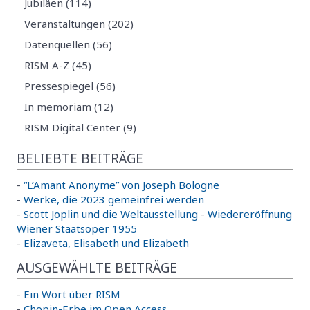
Jubiläen (114)
Veranstaltungen (202)
Datenquellen (56)
RISM A-Z (45)
Pressespiegel (56)
In memoriam (12)
RISM Digital Center (9)
BELIEBTE BEITRÄGE
-
“L’Amant Anonyme” von Joseph Bologne
-
Werke, die 2023 gemeinfrei werden
-
Scott Joplin und die Weltausstellung
-
Wiedereröffnung
Wiener Staatsoper 1955
-
Elizaveta, Elisabeth und Elizabeth
AUSGEWÄHLTE BEITRÄGE
-
Ein Wort über RISM
-
Chopin-Erbe im Open Access