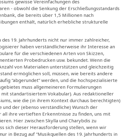
osiums gewisse Vereinfachungen des
paren - obwohl die Senkung der Erschließungsstandards
bank, die bereits über 1,5 Millionen nach
ibungen enthält, natürlich erhebliche strukturelle
des 19. Jahrhunderts nicht nur immer zahlreicher,
logisierer haben verständlicherweise ihr Interesse an
bulare für die verschiedenen Arten von Skizzen,
entierten Probedrucken usw. bekundet. Wenn die
zahl von Materialien unterstützen und gleichzeitig
stand ermöglichen soll, müssen, wie bereits andere
äufig “abgerundet” werden, und die hochspezialisierte
sgebietes muss allgemeineren Formulierungen
mit standartisiertem Vokabular). Aus redaktioneller
iums, wie die (in ihrem Kontext durchaus berechtigten)
fe und der (ebenso verständliche) Wunsch der
all ihre vertieften Erkenntnisse zu finden, uns mit
eren. Hier zwischen Skylla und Charybdis zu
uss sich dieser Herausforderung stellen, wenn wir
nur in Bezug auf “Musikquellen des 19. Jahrhunderts in