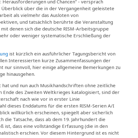
d: Herausforderungen und Chancen” - versprach
 Überblick über die in der Vergangenheit geleistete
rbeit als vielmehr das Ausloten von
ktiven, und tatsächlich berührte die Veranstaltung
, mit denen sich die deutsche RISM-Arbeitsgruppe
mehr oder weniger systematische Erschließung der
hung
ist kürzlich ein ausführlicher Tagungsbericht von
 allen Interessierten kurze Zusammenfassungen der
icht nur sinnvoll, hier einige allgemeine Bemerkungen zu
äge hinausgehen.
t hat und nun auch Musikhandschriften ohne zeitliche
Ende des Zweiten Weltkrieges katalogisiert, sind der
erschaft nach wie vor in erster Linie
hl dieses Enddatums für die ersten RISM-Serien A/I
ick willkürlich erscheinen, spiegelt aber sicherlich
h die Tatsache, dass ab dem 19. Jahrhundert die
ist, dass eine vollständige Erfassung (die in den
listisch erschien. Vor diesem Hintergrund ist es nicht