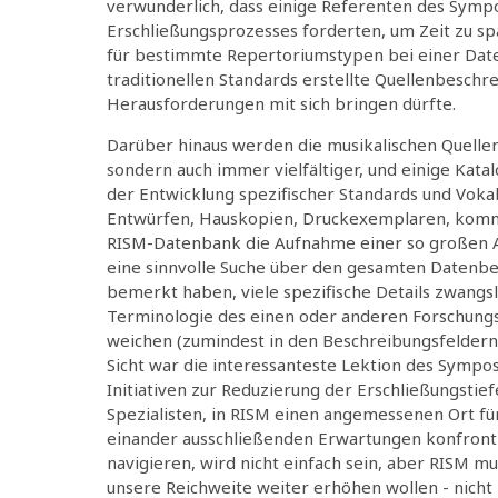
verwunderlich, dass einige Referenten des Symp
Erschließungsprozesses forderten, um Zeit zu s
für bestimmte Repertoriumstypen bei einer Daten
traditionellen Standards erstellte Quellenbeschre
Herausforderungen mit sich bringen dürfte.
Darüber hinaus werden die musikalischen Quellen 
sondern auch immer vielfältiger, und einige Kata
der Entwicklung spezifischer Standards und Voka
Entwürfen, Hauskopien, Druckexemplaren, komm
RISM-Datenbank die Aufnahme einer so großen An
eine sinnvolle Suche über den gesamten Datenbe
bemerkt haben, viele spezifische Details zwangsl
Terminologie des einen oder anderen Forschung
weichen (zumindest in den Beschreibungsfeldern 
Sicht war die interessanteste Lektion des Sympos
Initiativen zur Reduzierung der Erschließungstie
Spezialisten, in RISM einen angemessenen Ort für 
einander ausschließenden Erwartungen konfronti
navigieren, wird nicht einfach sein, aber RISM m
unsere Reichweite weiter erhöhen wollen - nicht 