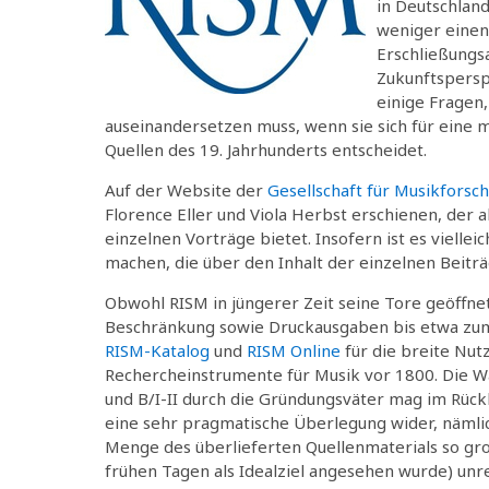
in Deutschlan
weniger einen
Erschließungsa
Zukunftsperspe
einige Fragen
auseinandersetzen muss, wenn sie sich für eine 
Quellen des 19. Jahrhunderts entscheidet.
Auf der Website der
Gesellschaft für Musikforsc
Florence Eller und Viola Herbst erschienen, der
einzelnen Vorträge bietet. Insofern ist es vielle
machen, die über den Inhalt der einzelnen Beitr
Obwohl RISM in jüngerer Zeit seine Tore geöffne
Beschränkung sowie Druckausgaben bis etwa zum 
RISM-Katalog
und
RISM Online
für die breite Nutz
Rechercheinstrumente für Musik vor 1800. Die Wa
und B/I-II durch die Gründungsväter mag im Rückbl
eine sehr pragmatische Überlegung wider, nämlic
Menge des überlieferten Quellenmaterials so groß 
frühen Tagen als Idealziel angesehen wurde) unrea