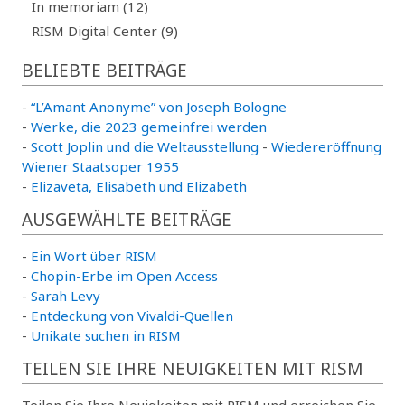
In memoriam (12)
RISM Digital Center (9)
BELIEBTE BEITRÄGE
-
“L’Amant Anonyme” von Joseph Bologne
-
Werke, die 2023 gemeinfrei werden
-
Scott Joplin und die Weltausstellung
-
Wiedereröffnung
Wiener Staatsoper 1955
-
Elizaveta, Elisabeth und Elizabeth
AUSGEWÄHLTE BEITRÄGE
-
Ein Wort über RISM
-
Chopin-Erbe im Open Access
-
Sarah Levy
-
Entdeckung von Vivaldi-Quellen
-
Unikate suchen in RISM
TEILEN SIE IHRE NEUIGKEITEN MIT RISM
Teilen Sie Ihre Neuigkeiten mit RISM und erreichen Sie