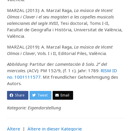
MARZAL (2013): A. Marzal Raga,
La música de Vicent
Olmos i Claver i el seu magisteri a les capelles musicals
valencianes del segle XVIII
, Tesi doctoral, Toms I-II,
Facultat de Geografia i Història, Universitat de València,
València.
MARZAL (2019): A. Marzal Raga,
La música de Vicent
Olmos i Claver
, Vols. I i II, Editorial Piles, València.
Abbildung
: Partitur der
Lamentación â Solo. 2ª del
miercoles
. (ACV): PM 152/9, (f. 1 r.). Jahr: 1789.
RISM ID
no. 1001111577
. Mit freundlicher Gehnehmigung des
Autors.
Share
Tweet
Email
Kategorie: Eigendarstellung
Ältere
|
Ältere in dieser Kategorie