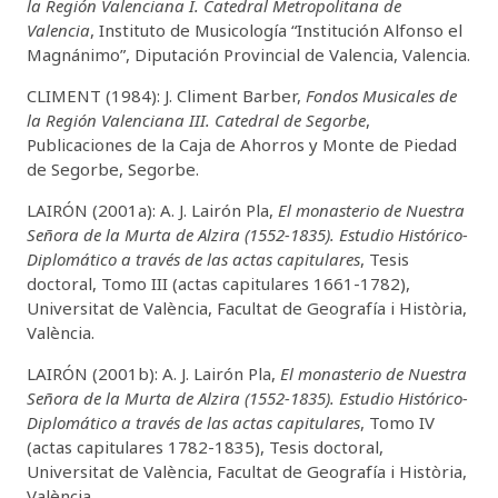
la Región Valenciana I. Catedral Metropolitana de
Valencia
, Instituto de Musicología “Institución Alfonso el
Magnánimo”, Diputación Provincial de Valencia, Valencia.
CLIMENT (1984): J. Climent Barber,
Fondos Musicales de
la Región Valenciana III. Catedral de Segorbe
,
Publicaciones de la Caja de Ahorros y Monte de Piedad
de Segorbe, Segorbe.
LAIRÓN (2001a): A. J. Lairón Pla,
El monasterio de Nuestra
Señora de la Murta de Alzira (1552-1835). Estudio Histórico-
Diplomático a través de las actas capitulares
, Tesis
doctoral, Tomo III (actas capitulares 1661-1782),
Universitat de València, Facultat de Geografía i Història,
València.
LAIRÓN (2001b): A. J. Lairón Pla,
El monasterio de Nuestra
Señora de la Murta de Alzira (1552-1835). Estudio Histórico-
Diplomático a través de las actas capitulares
, Tomo IV
(actas capitulares 1782-1835), Tesis doctoral,
Universitat de València, Facultat de Geografía i Història,
València.