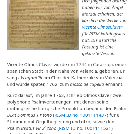
Den folgenden Beitrag
haben wir von Ángel
Marzal erhalten, der
kürzlich die Werke von
Vicente Olmos
Claver
für RISM katalogisiert
hat. Die deutsche
Fassung ist eine
gekürzte Version.
Vicente Olmos Claver wurde um 1744 in Catarroja, einer
spanischen Stadt in der Nähe von Valencia, geboren. Er
sang als
infantillo
im Chor der Kathedrale von Valencia
und wurde später, 1762, zum
mosso de capella
ernannt.
Kurz darauf, im Jahre 1763, schrieb Olmos Claver zwei
polyphone Psalmvertonungen, mit denen seine
umfangreiche liturgische Produktion begann: den Psalm
Dixit Dominus 1.r tono
(
RISM ID no. 1001111437
) für 8
Stimmen mit Orgelbegleitung und otro, sowie den
Psalm
Beatus Vir 2º tono
(
RISM ID no. 1001111521
)