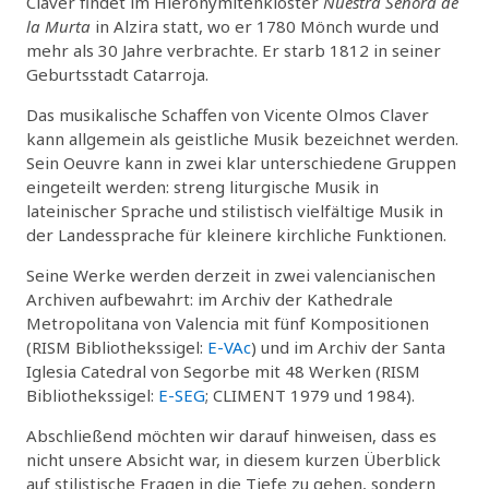
Claver findet im Hieronymitenkloster
Nuestra Señora de
la Murta
in Alzira statt, wo er 1780 Mönch wurde und
mehr als 30 Jahre verbrachte. Er starb 1812 in seiner
Geburtsstadt Catarroja.
Das musikalische Schaffen von Vicente Olmos Claver
kann allgemein als geistliche Musik bezeichnet werden.
Sein Oeuvre kann in zwei klar unterschiedene Gruppen
eingeteilt werden: streng liturgische Musik in
lateinischer Sprache und stilistisch vielfältige Musik in
der Landessprache für kleinere kirchliche Funktionen.
Seine Werke werden derzeit in zwei valencianischen
Archiven aufbewahrt: im Archiv der Kathedrale
Metropolitana von Valencia mit fünf Kompositionen
(RISM Bibliothekssigel:
E-VAc
) und im Archiv der Santa
Iglesia Catedral von Segorbe mit 48 Werken (RISM
Bibliothekssigel:
E-SEG
; CLIMENT 1979 und 1984).
Abschließend möchten wir darauf hinweisen, dass es
nicht unsere Absicht war, in diesem kurzen Überblick
auf stilistische Fragen in die Tiefe zu gehen, sondern