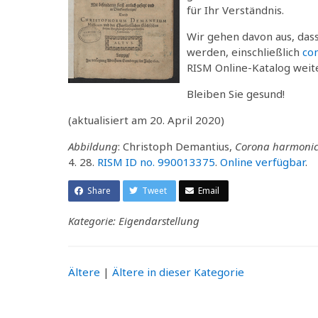
für Ihr Verständnis.
Wir gehen davon aus, dass
werden, einschließlich
co
RISM Online-Katalog wei
Bleiben Sie gesund!
(aktualisiert am 20. April 2020)
Abbildung
: Christoph Demantius,
Corona harmoni
4. 28.
RISM ID no. 990013375
.
Online verfügbar
.
Share
Tweet
Email
Kategorie: Eigendarstellung
Ältere
|
Ältere in dieser Kategorie