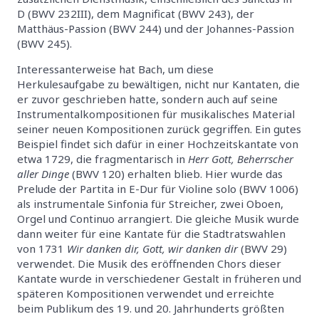
D (BWV 232III), dem Magnificat (BWV 243), der
Matthäus-Passion (BWV 244) und der Johannes-Passion
(BWV 245).
Interessanterweise hat Bach, um diese
Herkulesaufgabe zu bewältigen, nicht nur Kantaten, die
er zuvor geschrieben hatte, sondern auch auf seine
Instrumentalkompositionen für musikalisches Material
seiner neuen Kompositionen zurück gegriffen. Ein gutes
Beispiel findet sich dafür in einer Hochzeitskantate von
etwa 1729, die fragmentarisch in
Herr Gott, Beherrscher
aller Dinge
(BWV 120) erhalten blieb. Hier wurde das
Prelude der Partita in E-Dur für Violine solo (BWV 1006)
als instrumentale Sinfonia für Streicher, zwei Oboen,
Orgel und Continuo arrangiert. Die gleiche Musik wurde
dann weiter für eine Kantate für die Stadtratswahlen
von 1731
Wir danken dir, Gott, wir danken dir
(BWV 29)
verwendet. Die Musik des eröffnenden Chors dieser
Kantate wurde in verschiedener Gestalt in früheren und
späteren Kompositionen verwendet und erreichte
beim Publikum des 19. und 20. Jahrhunderts größten