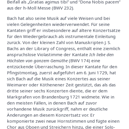
Beifall als „Gratias agimus tibi” und “Dona Nobis pacem”
aus der h-Moll Messe (BWV 232).
Bach hat also seine Musik auf viele Weisen und bei
vielen Gelegenheiten wiederverwendet. Für seine
Kantaten griff er insbesondere auf ältere Konzertsätze
für den Wiedergebrauch als instrumentale Einleitung
zurück. Von der kleinen Zahl von Manuskripten J. S.
Bachs an der Library of Congress, enthält eine ziemlich
anspruchslose Violastimme der Kantate
Ich liebe den
Höchsten von ganzem Gemüthe
(BWV 174) eine
entzückende Überraschung. In dieser Kantate für den
Pfingstmontag, zuerst aufgeführt am 6. Juni 1729, hat
sich Bach auf die Musik eines Konzertes aus seiner
Weimarer oder Köthenener Zeit gestützt, das als das
dritte seiner sechs Konzerten diente, die er dem
Markgrafen von Brandenburg 1721 widmete. Wie in
den meisten Fällen, in denen Bach auf zuvor
vorhandene Musik zurückgriff, nahm er deutliche
Änderungen an diesem Konzertsatz vor. Er
komponierte zwei neue Hornstimmen und fügte einen
Chor aus Oboen und Streichern hinzu, die einer Solo-