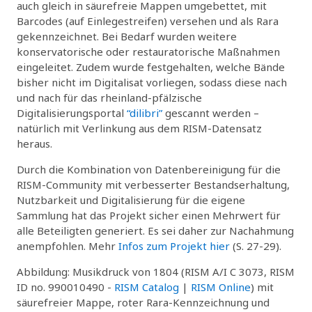
auch gleich in säurefreie Mappen umgebettet, mit
Barcodes (auf Einlegestreifen) versehen und als Rara
gekennzeichnet. Bei Bedarf wurden weitere
konservatorische oder restauratorische Maßnahmen
eingeleitet. Zudem wurde festgehalten, welche Bände
bisher nicht im Digitalisat vorliegen, sodass diese nach
und nach für das rheinland-pfälzische
Digitalisierungsportal
“dilibri”
gescannt werden –
natürlich mit Verlinkung aus dem RISM-Datensatz
heraus.
Durch die Kombination von Datenbereinigung für die
RISM-Community mit verbesserter Bestandserhaltung,
Nutzbarkeit und Digitalisierung für die eigene
Sammlung hat das Projekt sicher einen Mehrwert für
alle Beteiligten generiert. Es sei daher zur Nachahmung
anempfohlen. Mehr
Infos zum Projekt hier
(S. 27-29).
Abbildung: Musikdruck von 1804 (RISM A/I C 3073, RISM
ID no. 990010490 -
RISM Catalog
|
RISM Online
) mit
säurefreier Mappe, roter Rara-Kennzeichnung und