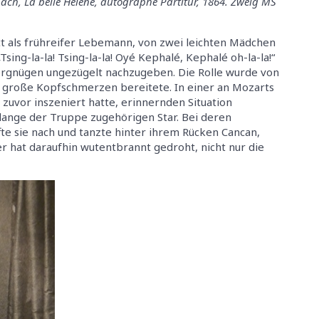
nbach, La belle Hélène, autographe Partitur, 1864. Zweig MS
t als frühreifer Lebemann, von zwei leichten Mädchen
sing-la-la! Tsing-la-la! Oyé Kephalé, Kephalé oh-la-la!“
ergnügen ungezügelt nachzugeben. Die Rolle wurde von
ch große Kopfschmerzen bereitete. In einer an Mozarts
 zuvor inszeniert hatte, erinnernden Situation
lange der Truppe zugehörigen Star. Bei deren
ffte sie nach und tanzte hinter ihrem Rücken Cancan,
r hat daraufhin wutentbrannt gedroht, nicht nur die