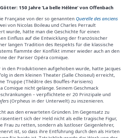
 Götter: 150 Jahre ‘La belle Hélène’ von Offenbach
ie Française von der so genannten
Querelle des anciens
ei von Nicolas Boileau und Charles Perrault
rt wurde, hätte man die Geschichte für einen
en Einfluss auf die Entwicklung der französischer
iner langen Tradition des Respekts für die klassische
ystems flammte der Konflikt immer wieder auch an den
ühne der Pariser Opéra comique.
er in den Produktionen aufgehoben wurde, hatte Jacques
lg in dem kleinen Theater (Salle Choiseul) erreicht,
ine Truppe (Théâtre des Bouffes-Parisiens)
éra Comique nicht gelänge. Seinem Geschmack
schränkungen – verpflichtete er 20 Prinzipale und
fers
(Orpheus in der Unterwelt) zu inszenieren.
nicht aus den erwarteten Gründen. Im Gegensatz zu
räsentiert sich der Held nicht als edle tragische Figur,
e Frau zu retten, sondern als lustloser Geigenlehrer,
nervt ist, so dass ihre Entführung durch den als Hirten
ung für beide ist. Tatsächlich wurde das Werk von der