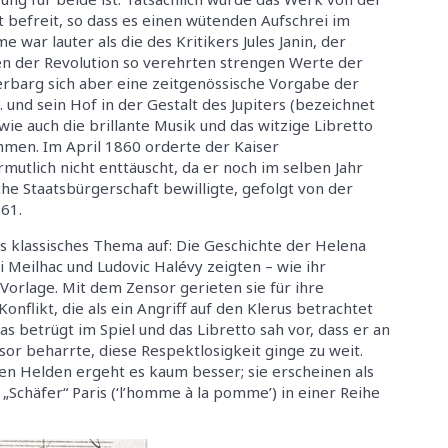
 befreit, so dass es einen wütenden Aufschrei im
 war lauter als die des Kritikers Jules Janin, der
en der Revolution so verehrten strengen Werte der
rbarg sich aber eine zeitgenössische Vorgabe der
. und sein Hof in der Gestalt des Jupiters (bezeichnet
wie auch die brillante Musik und das witzige Libretto
men. Im April 1860 orderte der Kaiser
mutlich nicht enttäuscht, da er noch im selben Jahr
e Staatsbürgerschaft bewilligte, gefolgt von der
61.
es klassisches Thema auf: Die Geschichte der Helena
ri Meilhac und Ludovic Halévy zeigten – wie ihr
Vorlage. Mit dem Zensor gerieten sie für ihre
flikt, die als ein Angriff auf den Klerus betrachtet
s betrügt im Spiel und das Libretto sah vor, dass er an
nsor beharrte, diese Respektlosigkeit ginge zu weit.
 Helden ergeht es kaum besser; sie erscheinen als
chäfer“ Paris (‘l’homme à la pomme’) in einer Reihe