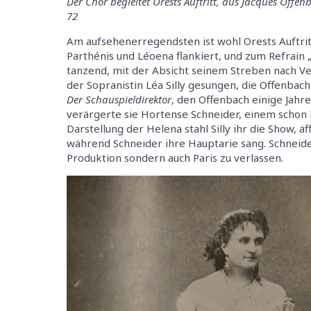
Der Chor begleitet Orests Auftritt, aus Jacques Offe
72
Am aufsehenerregendsten ist wohl Orests Auftrit
Parthénis und Léoena flankiert, und zum Refrain „T
tanzend, mit der Absicht seinem Streben nach V
der Sopranistin Léa Silly gesungen, die Offenba
Der Schauspieldirektor
, den Offenbach einige Jahre
verärgerte sie Hortense Schneider, einem schon 
Darstellung der Helena stahl Silly ihr die Show, ä
während Schneider ihre Hauptarie sang. Schneide
Produktion sondern auch Paris zu verlassen.