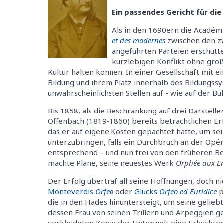
Ein passendes Gericht für die
Als in den 1690ern die Académ
et des modernes
zwischen den zw
angeführten Parteien erschütte
kurzlebigen Konflikt ohne groß
Kultur halten können. In einer Gesellschaft mit e
Bildung und ihrem Platz innerhalb des Bildungss
unwahrscheinlichsten Stellen auf - wie auf der B
Bis 1858, als die Beschränkung auf drei Darstell
Offenbach (1819-1860) bereits beträchtlichen Erfo
das er auf eigene Kosten gepachtet hatte, um se
unterzubringen, falls ein Durchbruch an der Op
entsprechend – und nun frei von den früheren Be
machte Pläne, seine neuestes Werk
Orphée aux En
Der Erfolg übertraf all seine Hoffnungen, doch 
Monteverdis
Orfeo
oder
Glucks
Orfeo ed Euridice
p
die in den Hades hinuntersteigt, um seine geliebt
dessen Frau von seinen Trillern und Arpeggien ge
verkleideten König der Unterwelt eine Erleichter