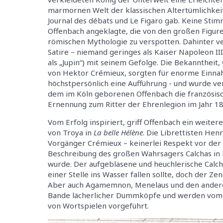
marmornen Welt der klassischen Altertümlichkeit
Journal des débats und Le Figaro gab. Keine Stimme
Offenbach angeklagte, die von den großen Figur
römischen Mythologie zu verspotten. Dahinter ve
Satire – niemand geringes als Kaiser Napoleon III
als „Jupin“) mit seinem Gefolge. Die Bekanntheit, 
von Hektor Crémieux, sorgten für enorme Einnah
höchstpersönlich eine Aufführung - und wurde ver
dem im Köln geborenen Offenbach die französisch
Ernennung zum Ritter der Ehrenlegion im Jahr 18
Vom Erfolg inspiriert, griff Offenbach ein weiter
von Troya in
La belle Hélène
. Die Librettisten Hen
Vorgänger Crémieux – keinerlei Respekt vor der 
Beschreibung des großen Wahrsagers Calchas in Kon
wurde. Der aufgeblasene und heuchlerische Calcha
einer Stelle ins Wasser fallen sollte, doch der Ze
Aber auch Agamemnon, Menelaus und den anderen
Bande lächerlicher Dummköpfe und werden vom „S
von Wortspielen vorgeführt.