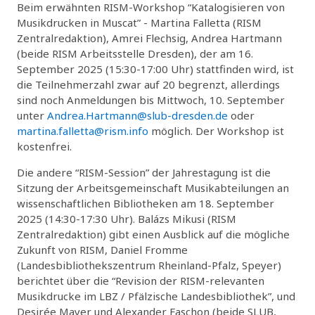
Beim erwähnten RISM-Workshop “Katalogisieren von
Musikdrucken in Muscat” - Martina Falletta (RISM
Zentralredaktion), Amrei Flechsig, Andrea Hartmann
(beide RISM Arbeitsstelle Dresden), der am 16.
September 2025 (15:30-17:00 Uhr) stattfinden wird, ist
die Teilnehmerzahl zwar auf 20 begrenzt, allerdings
sind noch Anmeldungen bis Mittwoch, 10. September
unter
Andrea.Hartmann@slub-dresden.de
oder
martina.falletta@rism.info
möglich. Der Workshop ist
kostenfrei.
Die andere “RISM-Session” der Jahrestagung ist die
Sitzung der Arbeitsgemeinschaft Musikabteilungen an
wissenschaftlichen Bibliotheken am 18. September
2025 (14:30-17:30 Uhr). Balázs Mikusi (RISM
Zentralredaktion) gibt einen Ausblick auf die mögliche
Zukunft von RISM, Daniel Fromme
(Landesbibliothekszentrum Rheinland-Pfalz, Speyer)
berichtet über die “Revision der RISM-relevanten
Musikdrucke im LBZ / Pfälzische Landesbibliothek”, und
Desirée Mayer und Alexander Faschon (beide SLUB,