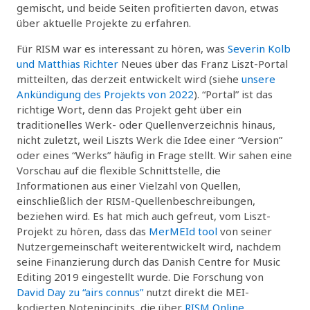
gemischt, und beide Seiten profitierten davon, etwas
über aktuelle Projekte zu erfahren.
Für RISM war es interessant zu hören, was
Severin Kolb
und Matthias Richter
Neues über das Franz Liszt-Portal
mitteilten, das derzeit entwickelt wird (siehe
unsere
Ankündigung des Projekts von 2022
). “Portal” ist das
richtige Wort, denn das Projekt geht über ein
traditionelles Werk- oder Quellenverzeichnis hinaus,
nicht zuletzt, weil Liszts Werk die Idee einer “Version”
oder eines “Werks” häufig in Frage stellt. Wir sahen eine
Vorschau auf die flexible Schnittstelle, die
Informationen aus einer Vielzahl von Quellen,
einschließlich der RISM-Quellenbeschreibungen,
beziehen wird. Es hat mich auch gefreut, vom Liszt-
Projekt zu hören, dass das
MerMEId tool
von seiner
Nutzergemeinschaft weiterentwickelt wird, nachdem
seine Finanzierung durch das Danish Centre for Music
Editing 2019 eingestellt wurde. Die Forschung von
David Day zu “airs connus”
nutzt direkt die MEI-
kodierten Notenincipits, die über
RISM Online