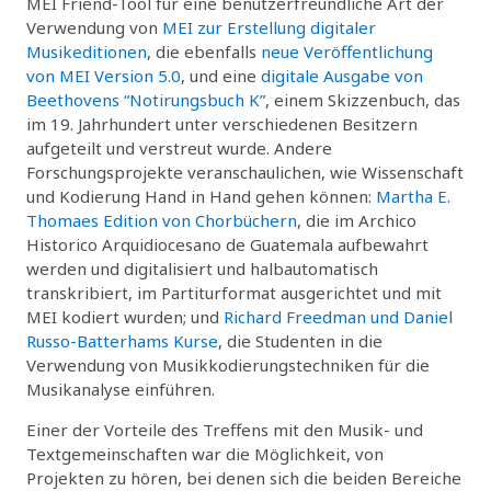
MEI Friend-Tool für eine benutzerfreundliche Art der
Verwendung von
MEI zur Erstellung digitaler
Musikeditionen
, die ebenfalls
neue Veröffentlichung
von MEI Version 5.0
, und eine
digitale Ausgabe von
Beethovens “Notirungsbuch K”
, einem Skizzenbuch, das
im 19. Jahrhundert unter verschiedenen Besitzern
aufgeteilt und verstreut wurde. Andere
Forschungsprojekte veranschaulichen, wie Wissenschaft
und Kodierung Hand in Hand gehen können:
Martha E.
Thomaes Edition von Chorbüchern
, die im Archico
Historico Arquidiocesano de Guatemala aufbewahrt
werden und digitalisiert und halbautomatisch
transkribiert, im Partiturformat ausgerichtet und mit
MEI kodiert wurden; und
Richard Freedman und Daniel
Russo-Batterhams Kurse
, die Studenten in die
Verwendung von Musikkodierungstechniken für die
Musikanalyse einführen.
Einer der Vorteile des Treffens mit den Musik- und
Textgemeinschaften war die Möglichkeit, von
Projekten zu hören, bei denen sich die beiden Bereiche