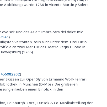
ehe Abbildung) wurde 1786 in Vicente Martin y Solers
e ove sei” und der Arie “Ombra cara del dolce mio
2145
)
figsten vertonten, teils auch unter dem Titel Lucio
ff gleich zwei Mal: Für das Teatro Regio Ducale in
 Ludwigsburg (1766).
.
456082202
)
her Skizzen zur Oper
Sly
von Ermanno Wolf-Ferrari
tsbibliothek in München (D-Mbs). Die größeren
sung erlauben einen Einblick in den
ndon, Edinburgh, Corri, Dussek & Co. Musikabteilung der