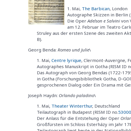
Mai,
The Barbican
, London
Autographe Skizzen in Berlin 
Die Oper
Adelson e Salvini
von V
am 12. Februar im Teatro Carl
Struley aus der ersten Szene des zweiten Akts
B).
Georg Benda:
Romeo und Julie
\
Mai,
Centre lyrique
, Clermont-Auvergne, F
Autographes Manuskript in Gotha (RISM ID n
Das Autograph von Georg Bendas (1722-1795)
in Gotha (Forschungsbibliothek Gotha, D-GOl)
gesprochenen Dialog oder Ein Drama mit Ge
Joseph Haydn:
Orlando paladino
\
Mai,
Theater Winterthur
, Deutschland
Teilautograph in Budapest (RISM ID no.
5300
Der Anlass für die Entstehung der Oper
Orla
Großfürsten im Schloss Esterházy im Jahr 178
Teilautograph liegt heute in der Nationalbib