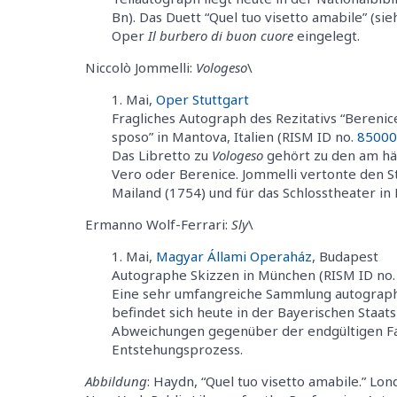
Bn). Das Duett “Quel tuo visetto amabile” (si
Oper
Il burbero di buon cuore
eingelegt.
Niccolò Jommelli:
Vologeso
\
Mai,
Oper Stuttgart
Fragliches Autograph des Rezitativs “Berenic
sposo” in Mantova, Italien (RISM ID no.
85000
Das Libretto zu
Vologeso
gehört zu den am häu
Vero oder Berenice. Jommelli vertonte den Sto
Mailand (1754) und für das Schlosstheater in
Ermanno Wolf-Ferrari:
Sly
\
Mai,
Magyar Állami Operaház
, Budapest
Autographe Skizzen in München (RISM ID no
Eine sehr umfangreiche Sammlung autograp
befindet sich heute in der Bayerischen Staa
Abweichungen gegenüber der endgültigen Fas
Entstehungsprozess.
Abbildung
: Haydn, “Quel tuo visetto amabile.” Lo