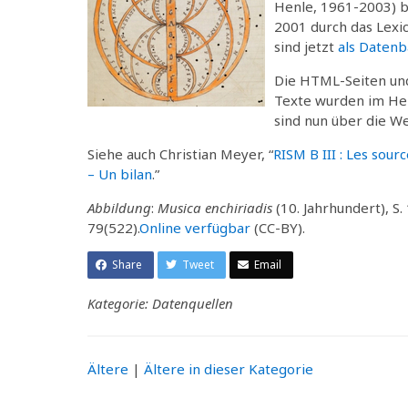
Henle, 1961-2003) 
2001 durch das Lexi
sind jetzt
als Datenb
Die HTML-Seiten und
Texte wurden im Herb
sind nun über die W
Siehe auch Christian Meyer, “
RISM B III : Les sour
– Un bilan
.”
Abbildung
:
Musica enchiriadis
(10. Jahrhundert), S.
79(522).
Online verfügbar
(CC-BY).
Share
Tweet
Email
Kategorie: Datenquellen
Ältere
|
Ältere in dieser Kategorie