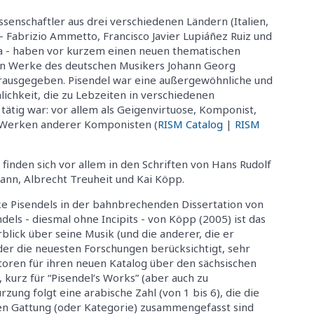
senschaftler aus drei verschiedenen Ländern (Italien,
 Fabrizio Ammetto, Francisco Javier Lupiáñez Ruiz und
ta - haben vor kurzem einen neuen thematischen
en Werke des deutschen Musikers Johann Georg
rausgegeben. Pisendel war eine außergewöhnliche und
chkeit, die zu Lebzeiten in verschiedenen
tätig war: vor allem als Geigenvirtuose, Komponist,
 Werken anderer Komponisten (
RISM Catalog
|
RISM
inden sich vor allem in den Schriften von Hans Rudolf
ann, Albrecht Treuheit und Kai Köpp.
e Pisendels in der bahnbrechenden Dissertation von
els - diesmal ohne Incipits - von Köpp (2005) ist das
lick über seine Musik (und die anderer, die er
der die neuesten Forschungen berücksichtigt, sehr
toren für ihren neuen Katalog über den sächsischen
kurz für “Pisendel’s Works” (aber auch zu
zung folgt eine arabische Zahl (von 1 bis 6), die die
ben Gattung (oder Kategorie) zusammengefasst sind