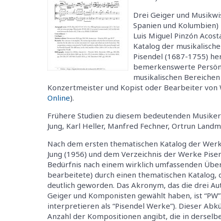
Drei Geiger und Musikwis
Spanien und Kolumbien) -
Luis Miguel Pinzón Acos
Katalog der musikalisch
Pisendel (1687-1755) he
bemerkenswerte Persönli
musikalischen Bereichen 
Konzertmeister und Kopist oder Bearbeiter von
Online
).
Frühere Studien zu diesem bedeutenden Musiker f
Jung, Karl Heller, Manfred Fechner, Ortrun Landm
Nach dem ersten thematischen Katalog der Werk
Jung (1956) und dem Verzeichnis der Werke Pisend
Bedürfnis nach einem wirklich umfassenden Überb
bearbeitete) durch einen thematischen Katalog, 
deutlich geworden. Das Akronym, das die drei Au
Geiger und Komponisten gewählt haben, ist “PW”, 
interpretieren als “Pisendel Werke”). Dieser Abkür
Anzahl der Kompositionen angibt, die in dersel