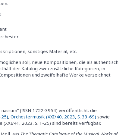
ben:
o
ent
Orchester
riptionen, sonstiges Material, etc.
rmöglichen soll, neue Kompositionen, die als authentisch
hält der Katalog zwei zusätzliche Kategorien, in
Kompositionen und zweifelhafte Werke verzeichnet
arnassum” (ISSN 1722-3954) veröffentlicht: die
-25)
,
Orchestermusik (XXI/40, 2023, S. 33-69)
sowie
XXI/41, 2023, S. 1-25) sind bereits verfügbar.
-Moll, aus
The Thematic Catalogue of the Musical Works of