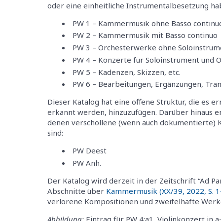
oder eine einheitliche Instrumentalbesetzung ha
PW 1 – Kammermusik ohne Basso continu
PW 2 – Kammermusik mit Basso continuo
PW 3 – Orchesterwerke ohne Soloinstrum
PW 4 – Konzerte für Soloinstrument und 
PW 5 – Kadenzen, Skizzen, etc.
PW 6 – Bearbeitungen, Ergänzungen, Transk
Dieser Katalog hat eine offene Struktur, die es e
erkannt werden, hinzuzufügen. Darüber hinaus ent
denen verschollene (wenn auch dokumentierte) 
sind:
PW Deest
PW Anh.
Der Katalog wird derzeit in der Zeitschrift “Ad P
Abschnitte über
Kammermusik (XX/39, 2022, S. 1
verlorene Kompositionen und zweifelhafte Werke (
Abbildung:
Eintrag für PW 4:a1, Violinkonzert in a