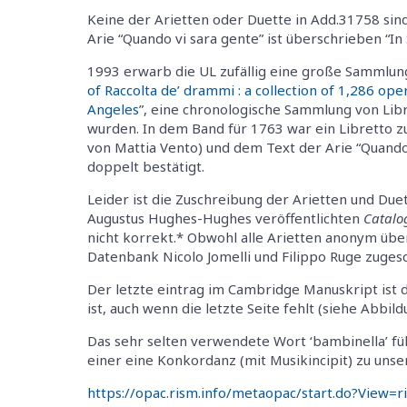
Keine der Arietten oder Duette in Add.31758 sind
Arie “Quando vi sara gente” ist überschrieben “In 
1993 erwarb die UL zufällig eine große Sammlun
of Raccolta de’ drammi : a collection of 1,286 oper
Angeles
”, eine chronologische Sammlung von Libr
wurden. In dem Band für 1763 war ein Libretto 
von Mattia Vento) und dem Text der Arie “Quando 
doppelt bestätigt.
Leider ist die Zuschreibung der Arietten und Due
Augustus Hughes-Hughes veröffentlichten
Catalo
nicht korrekt.* Obwohl alle Arietten anonym über
Datenbank Nicolo Jomelli und Filippo Ruge zuges
Der letzte eintrag im Cambridge Manuskript ist di
ist, auch wenn die letzte Seite fehlt (siehe Abbild
Das sehr selten verwendete Wort ‘bambinella’ fü
einer eine Konkordanz (mit Musikincipit) zu unser
https://opac.rism.info/metaopac/start.do?View=r