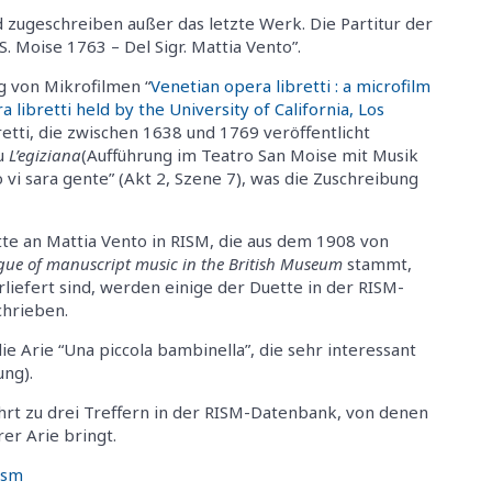
 zugeschreiben außer das letzte Werk. Die Partitur der
S. Moise 1763 – Del Sigr. Mattia Vento”.
g von Mikrofilmen “
Venetian opera libretti : a microfilm
a libretti held by the University of California, Los
etti, die zwischen 1638 und 1769 veröffentlicht
zu
L’egiziana
(Aufführung im Teatro San Moise mit Musik
vi sara gente” (Akt 2, Szene 7), was die Zuschreibung
tte an Mattia Vento in RISM, die aus dem 1908 von
gue of manuscript music in the British Museum
stammt,
liefert sind, werden einige der Duette in der RISM-
chrieben.
e Arie “Una piccola bambinella”, die sehr interessant
ung).
hrt zu drei Treffern in der RISM-Datenbank, von denen
er Arie bringt.
ism