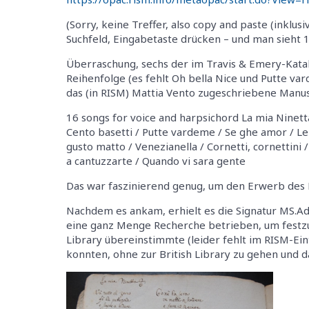
(Sorry, keine Treffer, also copy and paste (inklus
Suchfeld, Eingabetaste drücken – und man sieht 1
Überraschung, sechs der im Travis & Emery-Katalo
Reihenfolge (es fehlt Oh bella Nice und Putte var
das (in RISM) Mattia Vento zugeschriebene Manusk
16 songs for voice and harpsichord La mia Ninett
Cento basetti / Putte vardeme / Se ghe amor / Le d
gusto matto / Venezianella / Cornetti, cornettini /
a cantuzzarte / Quando vi sara gente
Das war faszinierend genug, um den Erwerb des 
Nachdem es ankam, erhielt es die Signatur MS.Ad
eine ganz Menge Recherche betrieben, um festzu
Library übereinstimmte (leider fehlt im RISM-Eint
konnten, ohne zur British Library zu gehen und d