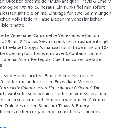
n Oktober brachte der Musikantiquar Travis & Emery
katalog
Sarum no. 58
heraus. Ein Punkt fiel mir sofort
im letzten Jahr die online-Einträge für zwei Sammlungen
schen Volksliedern – also Lieder im venezianischen
lisiert hatte.
nette Veneziane: Canzonette Veneziane, e Canoni.
 29cm). 22 folios. Sewn in pink carta rustica with gilt
title-label. Copyist’s manuscript in brown ink on 10-
he opening four folios (unstaved). Contains: La mia
ni donna; Amor Pettegola; Quel bianco sen de latte;
0
 sind Handschriften. Eine befindet sich in der
49 Lieder, die andere ist im Fitzwilliam Museum
Canzonette Composte dal Sigr.e Angelo Collonna’
. Die
ch, weil sehr, sehr wenige Lieder im venezianischen
n, auch so einem unbekannten wie Angelo Colonna.
n Zeile des ersten Songs im Travis & Emery
führungszeichen) ergab jedoch ein überraschendes
ism