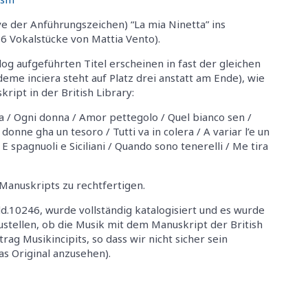
ive der Anführungszeichen) “La mia Ninetta” ins
6 Vokalstücke von Mattia Vento).
g aufgeführten Titel erscheinen in fast der gleichen
deme inciera steht auf Platz drei anstatt am Ende), wie
ript in der British Library:
a / Ogni donna / Amor pettegolo / Quel bianco sen /
onne gha un tesoro / Tutti va in colera / A variar l’e un
 E spagnuoli e Siciliani / Quando sono tenerelli / Me tira
Manuskripts zu rechtfertigen.
d.10246, wurde vollständig katalogisiert und es wurde
stellen, ob die Musik mit dem Manuskript der British
rag Musikincipits, so dass wir nicht sicher sein
as Original anzusehen).