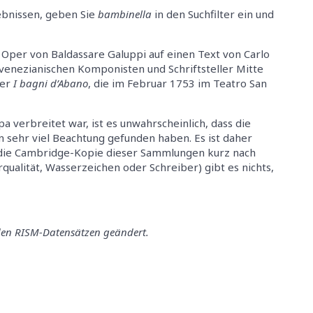
gebnissen, geben Sie
bambinella
in den Suchfilter ein und
 Oper von Baldassare Galuppi auf einen Text von Carlo
 venezianischen Komponisten und Schriftsteller Mitte
per
I bagni d’Abano
, die im Februar 1753 im Teatro San
 verbreitet war, ist es unwahrscheinlich, dass die
 sehr viel Beachtung gefunden haben. Es ist daher
 die Cambridge-Kopie dieser Sammlungen kurz nach
ualität, Wasserzeichen oder Schreiber) gibt es nichts,
den RISM-Datensätzen geändert.