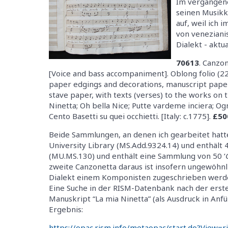
Im vergangene
seinen Musik
auf, weil ich 
von veneziani
Dialekt - aktua
70613
. Canzo
[Voice and bass accompaniment]. Oblong folio (22 x
paper edgings and decorations, manuscript paper 
stave paper, with texts (verses) to the works on t
Ninetta; Oh bella Nice; Putte vardeme inciera; Og
Cento Basetti su quei occhietti. [Italy: c.1775].
£50
Beide Sammlungen, an denen ich gearbeitet hatte,
University Library (MS.Add.9324.14) und enthält 
(MU.MS.130) und enthält eine Sammlung von 50 ‘
zweite Canzonetta daraus ist insofern ungewöhnli
Dialekt einem Komponisten zugeschrieben werde
Eine Suche in der RISM-Datenbank nach der erste
Manuskript “La mia Ninetta” (als Ausdruck in An
Ergebnis:
https://opac.rism.info/metaopac/start.do?View=r