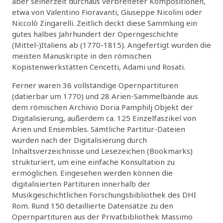
aber seinerzeit durchaus verbreiteter Kompositionen,
etwa von Valentino Fioravanti, Giuseppe Nicolini oder
Niccolò Zingarelli. Zeitlich deckt diese Sammlung ein
gutes halbes Jahrhundert der Operngeschichte
(Mittel-)Italiens ab (1770-1815). Angefertigt wurden die
meisten Manuskripte in den römischen
Kopistenwerkstätten Cencetti, Adami und Rosati.
Ferner waren 36 vollständige Opernpartituren
(datierbar um 1770) und 28 Arien-Sammelbände aus
dem römischen Archivio Doria Pamphilj Objekt der
Digitalisierung, außerdem ca. 125 Einzelfaszikel von
Arien und Ensembles. Sämtliche Partitur-Dateien
wurden nach der Digitalisierung durch
Inhaltsverzeichnisse und Lesezeichen (Bookmarks)
strukturiert, um eine einfache Konsultation zu
ermöglichen. Eingesehen werden können die
digitalisierten Partituren innerhalb der
Musikgeschichtlichen Forschungsbibliothek des DHI
Rom. Rund 150 detaillierte Datensätze zu den
Opernpartituren aus der Privatbibliothek Massimo