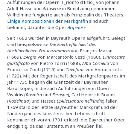
Aufführungen der Opern T_rionfo d’Ezio_ von Johann
Adolf Hasse und
Artaserse
in Benutzung genommen.
Wilhelmine fungierte auch als Prinzipalin des Theaters.
Einige Kompositionen der Markgräfin
sind auch
bekannt, darunter die Oper
Argenore
.
Seit 1662 wurden in Bayreuth Opern aufgeführt. Belegt
sind beispielsweise
Die Fuertrefflichkeit des
Hochloeblichen Frauenzimmers
von François Maran
(1669),
L’Argia
von Marcantonio Cesti (1680),
L’innocente
giustificato
von Pietro Torri (1688),
Alba Cornelia
von
Francesco Conti (1715) und
Theofane
von Antonio Lotti
(1722). Mit der Regentschaft des Markgrafenpaares im
Jahr 1735 begann die Glanzzeit der Bayreuther
Barockoper, in die auch Aufführungen von Opern
Vivaldis (
Rosmira
und
Feraspe
), Carl Heinrich Grauns
(
Rodelinda
) und Hasses (
L’Allessandro nell’Indie
) fallen.
1769 starb der letzte Bayreuther Markgraf und der
Niedergang des künstlerischen Lebens schritt
kontinuierlich voran. 1791 erlosch die Bayreuther Oper
endgültig, da das Fürstentum an Preußen fiel.