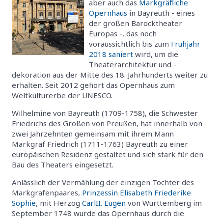
aber auch das
Markgräfliche
Opernhaus
in Bayreuth - eines
der großen Barocktheater
Europas -, das noch
voraussichtlich bis zum
Frühjahr
2018 saniert
wird, um die
Theaterarchitektur und -
dekoration aus der Mitte des 18. Jahrhunderts weiter zu
erhalten. Seit 2012 gehört das Opernhaus zum
Weltkulturerbe der UNESCO.
Wilhelmine von Bayreuth (1709-1758), die Schwester
Friedrichs des Großen von Preußen, hat innerhalb von
zwei Jahrzehnten gemeinsam mit ihrem Mann
Markgraf Friedrich (1711-1763) Bayreuth zu einer
europäischen Residenz gestaltet und sich stark für den
Bau des Theaters eingesetzt.
Anlässlich der Vermählung der einzigen Tochter des
Markgrafenpaares,
Prinzessin Elisabeth Friederike
Sophie
, mit Herzog
Carl
II. Eugen
von Württemberg im
September 1748 wurde das Opernhaus durch die