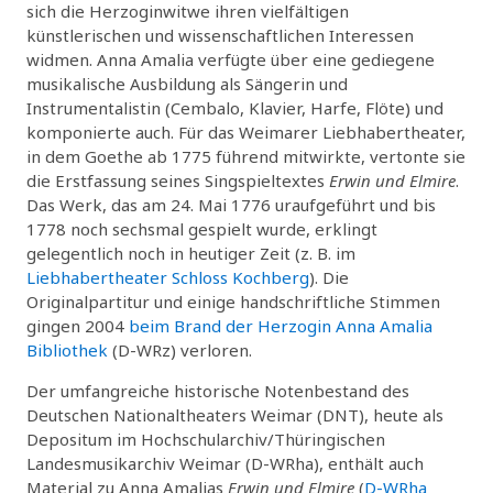
sich die Herzoginwitwe ihren vielfältigen
künstlerischen und wissenschaftlichen Interessen
widmen. Anna Amalia verfügte über eine gediegene
musikalische Ausbildung als Sängerin und
Instrumentalistin (Cembalo, Klavier, Harfe, Flöte) und
komponierte auch. Für das Weimarer Liebhabertheater,
in dem Goethe ab 1775 führend mitwirkte, vertonte sie
die Erstfassung seines Singspieltextes
Erwin und Elmire
.
Das Werk, das am 24. Mai 1776 uraufgeführt und bis
1778 noch sechsmal gespielt wurde, erklingt
gelegentlich noch in heutiger Zeit (z. B. im
Liebhabertheater Schloss Kochberg
). Die
Originalpartitur und einige handschriftliche Stimmen
gingen 2004
beim Brand der Herzogin Anna Amalia
Bibliothek
(D-WRz) verloren.
Der umfangreiche historische Notenbestand des
Deutschen Nationaltheaters Weimar (DNT), heute als
Depositum im Hochschularchiv/Thüringischen
Landesmusikarchiv Weimar (D-WRha), enthält auch
Material zu Anna Amalias
Erwin und Elmire
(
D-WRha