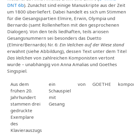
DNT 6b
). Zunächst sind einige Manuskripte aus der Zeit
um 1800 überliefert. Dabei handelt es sich um Stimmen
für die Gesangspartien Elmire, Erwin, Olympia und
Bernardo (samt Rollenheften mit den gesprochenen
Dialogen). Von den teils liedhaften, teils ariosen
Gesangsnummern sei besonders das Duetto
(Elmire/Bernardo) Nr. 6:
Ein Veilchen auf der Wiese stand
erwähnt (siehe Abbildung), dessen Text unter dem Titel
Das Veilchen
von zahlreichen Komponisten vertont
wurde – unabhängig von Anna Amalias und Goethes
Singspiel.
Aus dem
ein
von
GOETHE
kompon
frühen 20.
Schauspiel
Jahrhundert
mit
stammen drei
Gesang
gedruckte
Exemplare
des
Klavierauszugs