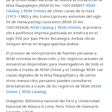
Misa Ñaupajñejen (RISM ID No. 1001369897;
RISM
Catalog
|
RISM Online
) de Ulises Lanao de la Haza
(1913–1980) y dos transcripciones anónimas del siglo
XX de Hanacpachap cussicuinin (RISM ID No.
1001365628;
RISM Catalog
|
RISM Online
), la primera
obra polifónica impresa publicada en América en el
siglo XVII por Juan Pérez Bocanegra. Ambas obras
incluyen letras en lengua quechua andina.
El proceso de incorporación de fuentes peruanas a
RISM continúa en desarrollo, y los registros actuales se
encuentran disponibles para investigadores de todo el
mundo a través de RISM Online y el Catálogo RISM. Las
copias digitales de la Misa Ñaupajñejen y de varios
otros manuscritos peruanos pueden consultarse
directamente a través de los registros de RISM (
RISM
Online
|
RISM Catalog
).
Imágenes: Biblioteca nacional del Perú y Universidad
Nacional de Música in Lima, Perú. Fotos de Giancarlo
Carreño, c2026.