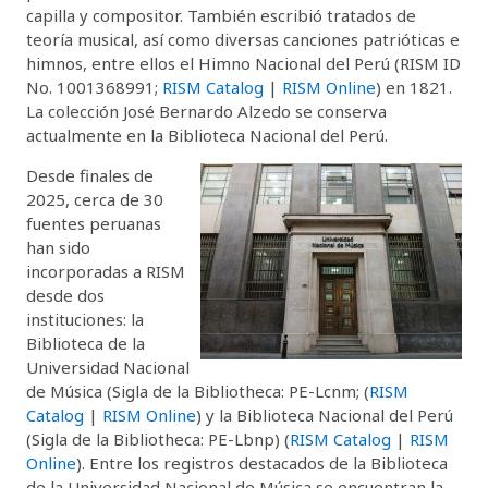
capilla y compositor. También escribió tratados de
teoría musical, así como diversas canciones patrióticas e
himnos, entre ellos el Himno Nacional del Perú (RISM ID
No. 1001368991;
RISM Catalog
|
RISM Online
) en 1821.
La colección José Bernardo Alzedo se conserva
actualmente en la Biblioteca Nacional del Perú.
Desde finales de
2025, cerca de 30
fuentes peruanas
han sido
incorporadas a RISM
desde dos
instituciones: la
Biblioteca de la
Universidad Nacional
de Música (Sigla de la Bibliotheca: PE-Lcnm; (
RISM
Catalog
|
RISM Online
) y la Biblioteca Nacional del Perú
(Sigla de la Bibliotheca: PE-Lbnp) (
RISM Catalog
|
RISM
Online
). Entre los registros destacados de la Biblioteca
de la Universidad Nacional de Música se encuentran la