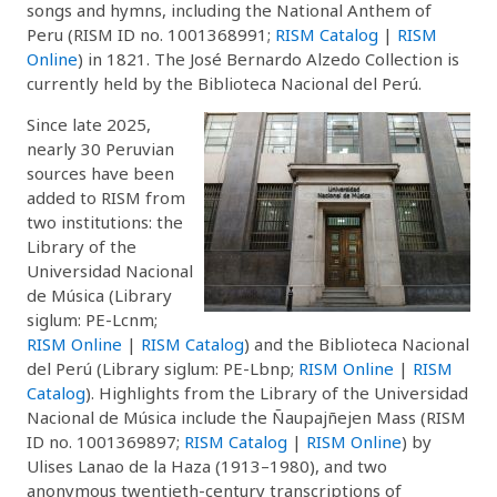
songs and hymns, including the National Anthem of
Peru (RISM ID no. 1001368991;
RISM Catalog
|
RISM
Online
) in 1821. The José Bernardo Alzedo Collection is
currently held by the Biblioteca Nacional del Perú.
Since late 2025,
nearly 30 Peruvian
sources have been
added to RISM from
two institutions: the
Library of the
Universidad Nacional
de Música (Library
siglum: PE-Lcnm;
RISM Online
|
RISM Catalog
) and the Biblioteca Nacional
del Perú (Library siglum: PE-Lbnp;
RISM Online
|
RISM
Catalog
). Highlights from the Library of the Universidad
Nacional de Música include the Ñaupajñejen Mass (RISM
ID no. 1001369897;
RISM Catalog
|
RISM Online
) by
Ulises Lanao de la Haza (1913–1980), and two
anonymous twentieth-century transcriptions of