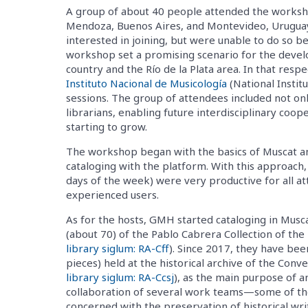
A group of about 40 people attended the worksho
Mendoza, Buenos Aires, and Montevideo, Uruguay
interested in joining, but were unable to do so be
workshop set a promising scenario for the dev
country and the Río de la Plata area. In that respe
Instituto Nacional de Musicología
(National Instit
sessions. The group of attendees included not onl
librarians, enabling future interdisciplinary cooper
starting to grow.
The workshop began with the basics of Muscat an
cataloging with the platform. With this approach, 
days of the week) were very productive for all 
experienced users.
As for the hosts, GMH started cataloging in Musca
(about 70) of the Pablo Cabrera Collection of the
library siglum: RA-Cff
). Since 2017, they have be
pieces) held at the historical archive of the Con
library siglum: RA-Ccsj
), as the main purpose of a
collaboration of several work teams—some of the
concerned with the preservation of historical w