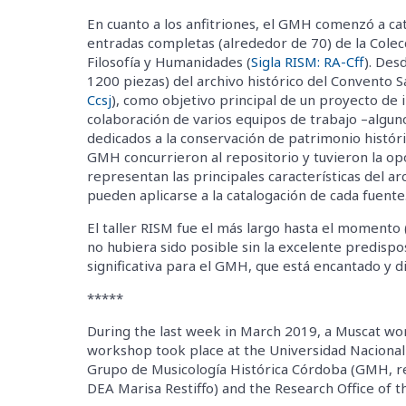
En cuanto a los anfitriones, el GMH comenzó a ca
entradas completas (alrededor de 70) de la Colecc
Filosofía y Humanidades (
Sigla RISM: RA-Cff
). Des
1200 piezas) del archivo histórico del Convento 
Ccsj
), como objetivo principal de un proyecto de i
colaboración de varios equipos de trabajo –alguno
dedicados a la conservación de patrimonio históri
GMH concurrieron al repositorio y tuvieron la o
representan las principales características del a
pueden aplicarse a la catalogación de cada fuente
El taller RISM fue el más largo hasta el momento 
no hubiera sido posible sin la excelente predispos
significativa para el GMH, que está encantado y d
*****
During the last week in March 2019, a Muscat wo
workshop took place at the Universidad Nacional
Grupo de Musicología Histórica Córdoba (GMH, 
DEA Marisa Restiffo) and the Research Office of th