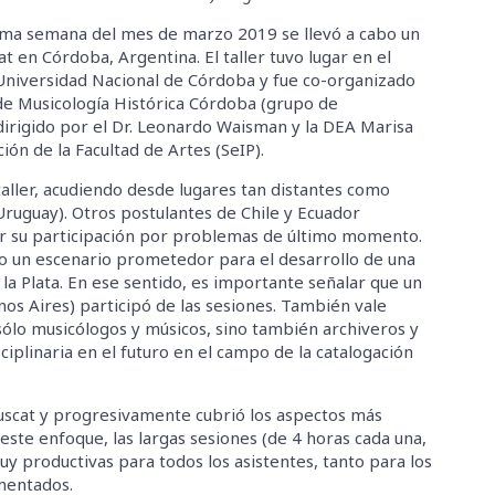
tima semana del mes de marzo 2019 se llevó a cabo un
at en Córdoba, Argentina. El taller tuvo lugar en el
Universidad Nacional de Córdoba y fue co-organizado
de Musicología Histórica Córdoba (grupo de
dirigido por el Dr. Leonardo Waisman y la DEA Marisa
ción de la Facultad de Artes (SeIP).
taller, acudiendo desde lugares tan distantes como
ruguay). Otros postulantes de Chile y Ecuador
ar su participación por problemas de último momento.
omo un escenario prometedor para el desarrollo de una
e la Plata. En ese sentido, es importante señalar que un
os Aires) participó de las sesiones. También vale
sólo musicólogos y músicos, sino también archiveros y
sciplinaria en el futuro en el campo de la catalogación
Muscat y progresivamente cubrió los aspectos más
este enfoque, las largas sesiones (de 4 horas cada una,
uy productivas para todos los asistentes, tanto para los
mentados.