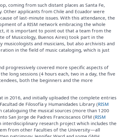
p, coming from such distant places as Santa Fe,
. Other applicants from Chile and Ecuador were
cause of last-minute issues. With this attendance, the
elopment of a RISM network embracing the whole
ct, it is important to point out that a team from the
ute of Musicology, Buenos Aires) took part in the
y musicologists and musicians, but also archivists and
ation in the field of music cataloging, which is just
d progressively covered more specific aspects of
the long sessions (4 hours each, two in a day, the five
attendees, both the beginners and the more
t in 2016, and initially uploaded the complete entries
 Facultad de Filosofía y Humanidades Library (
RISM
en cataloguing the musical sources (more than 1200
vento San Jorge de Padres Franciscanos OFM (
RISM
n interdisciplinary research project which includes the
m from other Faculties of the University—all
ritten patrimony. Jennifer Ward and some GMH