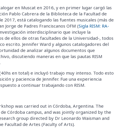
talogar en Muscat en 2016, y en primer lugar cargó las
ión Pablo Cabrera de la Biblioteca de la Facultad de
de 2017, está catalogando las fuentes musicales (más de
San Jorge de Padres Franciscanos OFM (
Sigla RISM: RA-
nvestigación interdisciplinario que incluye la
s de ellos de otras facultades de la Universidad-, todos
co escrito. Jennifer Ward y algunos catalogadores del
portunidad de analizar algunos documentos que
rchivo, discutiendo maneras en que las pautas RISM
.
(40hs en total) e incluyó trabajo muy intenso. Todo esto
ición y paciencia de Jennifer. Fue una experiencia
ispuesto a continuar trabajando con RISM.
rkshop was carried out in Córdoba, Argentina. The
 de Córdoba campus, and was jointly organized by the
research group directed by Dr Leonardo Waisman and
e Facultad de Artes (Faculty of Arts).