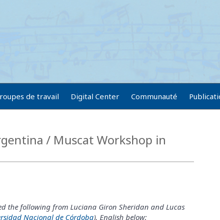
roupes de travail
Digital Center
Communauté
Publicat
rgentina / Muscat Workshop in
ed the following from Luciana Giron Sheridan and Lucas
ersidad Nacional de Córdoba
). English below: