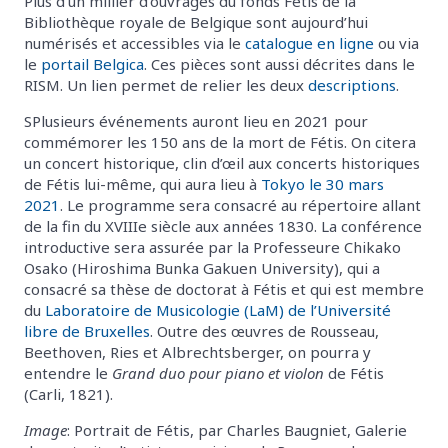
Plus d’un millier d’ouvrages du fonds Fétis de la
Bibliothèque royale de Belgique sont aujourd’hui
numérisés et accessibles via le
catalogue en ligne
ou via
le
portail Belgica
. Ces pièces sont aussi décrites dans le
RISM. Un lien permet de relier les deux
descriptions
.
SPlusieurs événements auront lieu en 2021 pour
commémorer les 150 ans de la mort de Fétis. On citera
un concert historique, clin d’œil aux concerts historiques
de Fétis lui-même, qui aura lieu à
Tokyo le 30 mars
2021
. Le programme sera consacré au répertoire allant
de la fin du XVIIIe siècle aux années 1830. La conférence
introductive sera assurée par la Professeure Chikako
Osako (Hiroshima Bunka Gakuen University), qui a
consacré sa thèse de doctorat à Fétis et qui est membre
du
Laboratoire de Musicologie (LaM) de l’Université
libre de Bruxelles
. Outre des œuvres de Rousseau,
Beethoven, Ries et Albrechtsberger, on pourra y
entendre le
Grand duo pour piano et violon
de Fétis
(Carli, 1821).
Image
: Portrait de Fétis, par Charles Baugniet, Galerie