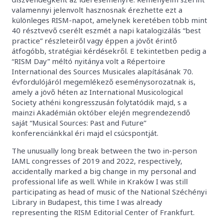
valamennyi jelenvolt hasznosnak érezhette ezt a
különleges RISM-napot, amelynek keretében több mint
40 résztvevő cserélt eszmét a napi katalogizálás “best
practice” részleteiről vagy éppen a jövőt érintő
átfogóbb, stratégiai kérdésekről. E tekintetben pedig a
“RISM Day” méltó nyitánya volt a Répertoire
International des Sources Musicales alapításának 70.
évfordulójáról megemlékező eseménysorozatnak is,
amely a jövő héten az International Musicological
Society athéni kongresszusán folytatódik majd, s a
mainzi Akadémián október elején megrendezendő
saját “Musical Sources: Past and Future”
konferenciánkkal éri majd el csúcspontját.
The unusually long break between the two in-person
IAML congresses of 2019 and 2022, respectively,
accidentally marked a big change in my personal and
professional life as well. While in Kraków I was still
participating as head of music of the National Széchényi
Library in Budapest, this time I was already
representing the RISM Editorial Center of Frankfurt.