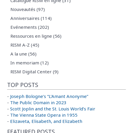
Catalogue RISM en ligne (31)
Nouveautés (97)
Anniversaires (114)
Evénements (202)
Ressources en ligne (56)
RISM A-Z (45)
A la une (56)
In memoriam (12)
RISM Digital Center (9)
TOP POSTS
-
Joseph Bologne’s “L’Amant Anonyme”
-
The Public Domain in 2023
-
Scott Joplin and the St. Louis World’s Fair
-
The Vienna State Opera in 1955
-
Elizaveta, Elisabeth, and Elizabeth
FEATURED POSTS