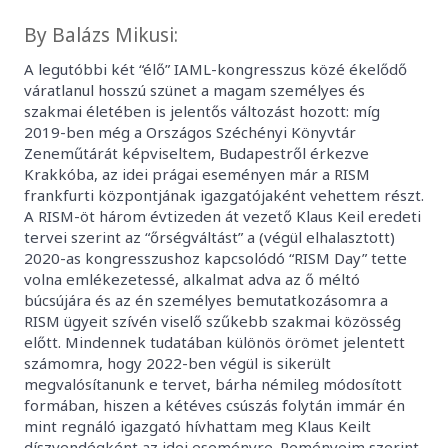
By Balázs Mikusi:
A legutóbbi két “élő” IAML-kongresszus közé ékelődő
váratlanul hosszú szünet a magam személyes és
szakmai életében is jelentős változást hozott: míg
2019-ben még a Országos Széchényi Könyvtár
Zeneműtárát képviseltem, Budapestről érkezve
Krakkóba, az idei prágai eseményen már a RISM
frankfurti központjának igazgatójaként vehettem részt.
A RISM-öt három évtizeden át vezető Klaus Keil eredeti
tervei szerint az “őrségváltást” a (végül elhalasztott)
2020-as kongresszushoz kapcsolódó “RISM Day” tette
volna emlékezetessé, alkalmat adva az ő méltó
búcsújára és az én személyes bemutatkozásomra a
RISM ügyeit szívén viselő szűkebb szakmai közösség
előtt. Mindennek tudatában különös örömet jelentett
számomra, hogy 2022-ben végül is sikerült
megvalósítanunk e tervet, bárha némileg módosított
formában, hiszen a kétéves csúszás folytán immár én
mint regnáló igazgató hívhattam meg Klaus Keilt
díszvendégként az idei eseményre. Reményeim szerint