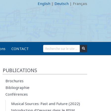
English
|
Deutsch
|
Français
ions
CONTACT
PUBLICATIONS
Brochures
Bibliographie
Conférences
Musical Sources: Past and Future (2022)
Introduction d'Oeuvres dans le RISM