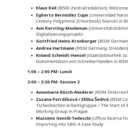
Klaus Keil
(RISM-Zentralredaktion): Welcome
Egberto Bermúdez Cujar
(Universidad Nacio
Century Polyphonic (Choirbook) Sources in B
Ann Kersting-Meuleman
(Universitätsbibli
Digitalisierungsprojekt
Gottfried Heinz-Kronberger
(RISM Germany,
Andrea Hartmann
(RISM Germany, Dresden)
Roland Schmidt-Hensel
(Staatsbibliothek zu 
Dokumentation von Schreiberhänden in RISM 
1:00 – 2:00 PM: Lunch
2:00 – 3:30 PM: Session 2
Annemarie Bösch-Niederer
(RISM Österreich
Zuzana Petrášková / Eliška Šedivá
(RISM Cze
Tschechischen Arbeitsgruppe / The Start of
Working Group in Prague
Massimo Gentili-Tedeschi
(Ufficio Ricerca F
Importing into SBN: A Case Study